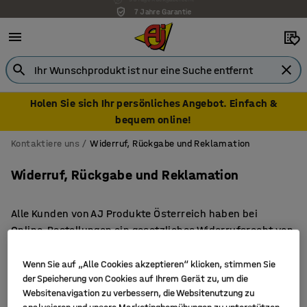
7 Jahre Garantie
Holen Sie sich Ihr persönliches Angebot. Einfach &
bequem online!
Kontaktiere uns
Widerruf, Rückgabe und Reklamation
Widerruf, Rückgabe und Reklamation
Alle Kunden von AJ Produkte Österreich haben bei
Online-Bestellungen ein gesetzliches Widerrufsrecht von
14 Tagen. Zusätzlich bieten wir ein freiwilliges
Rückgaberecht von 30 Tagen ab Lieferung an. Das
Wenn Sie auf „Alle Cookies akzeptieren“ klicken, stimmen Sie
Widerrufs- und Rückgaberecht gilt nicht für Produkte,
der Speicherung von Cookies auf Ihrem Gerät zu, um die
Websitenavigation zu verbessern, die Websitenutzung zu
die nach Kundenspezifikation angefertigt wurden,