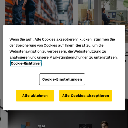
Wenn Sie auf „Alle Cookies akzeptieren“ klicken, stimmen Sie
der Speicherung von Cookies auf Ihrem Gerät zu, um die
Websitenavigation zu verbessern, die Websitenutzung zu
ERGONOMIE AM ARBEITSPLATZ
ERGONOMIE AM ARBEITSPLA
analysieren und unsere Marketingbemühungen zu unterstützen.
Knieschmerzen bei der
Wie du die Akustik an
Cookie-Richtlinien
Arbeit: Woher sie kommen
deinem Arbeitsplatz
und was hilft
optimierst
Cookie-Einstellungen
Meistgelesene Blogs
Alle ablehnen
Alle Cookies akzeptieren