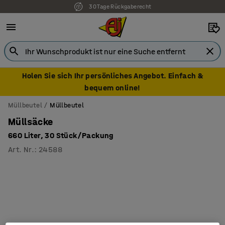
30 Tage Rückgaberecht
7 Jahre Garantie
Holen Sie sich Ihr persönliches Angebot. Einfach &
bequem online!
Müllbeutel
Müllbeutel
Müllsäcke
660 Liter, 30 Stück/Packung
Art. Nr.
:
24588