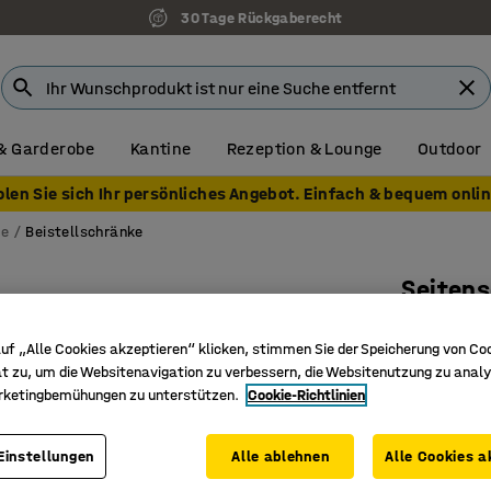
30 Tage Rückgaberecht
& Garderobe
Kantine
Rezeption & Lounge
Outdoor
olen Sie sich Ihr persönliches Angebot. Einfach & bequem onlin
ke
Beistellschränke
Seitens
Abschlie
uf „Alle Cookies akzeptieren“ klicken, stimmen Sie der Speicherung von Co
Art. Nr.
:
17
t zu, um die Websitenavigation zu verbessern, die Websitenutzung zu analy
rketingbemühungen zu unterstützen.
Cookie-Richtlinien
Abschlie
Flexible
Teil der 
Einstellungen
Alle ablehnen
Alle Cookies a