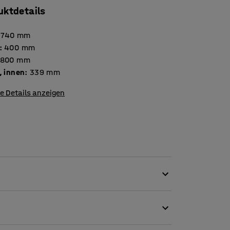
uktdetails
740
mm
:
400
mm
800
mm
, innen
:
339
mm
e Details anzeigen
ganisierten Arbeitsplatz zu gestalten!
, abschließbares Möbelstück, das man zur