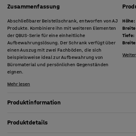
Zusammenfassung
Prod
Abschließbarer Beistellschrank, entworfen von AJ
Höhe
:
Produkte. Kombiniere ihn mit weiteren Elementen
Breite
der QBUS-Serie für eine einheitliche
Tiefe
:
Aufbewahrungslösung. Der Schrank verfügt über
Breite
einen Auszug mit zwei Fachböden, die sich
Weiter
beispielsweise ideal zur Aufbewahrung von
Büromaterial und persönlichen Gegenständen
eignen.
Mehr lesen
Produktinformation
Die anpassungsfähige QBUS-Serie macht es leicht, einen or
Produktdetails
Unser praktischer Beistellschrank ist ein platzsparendes