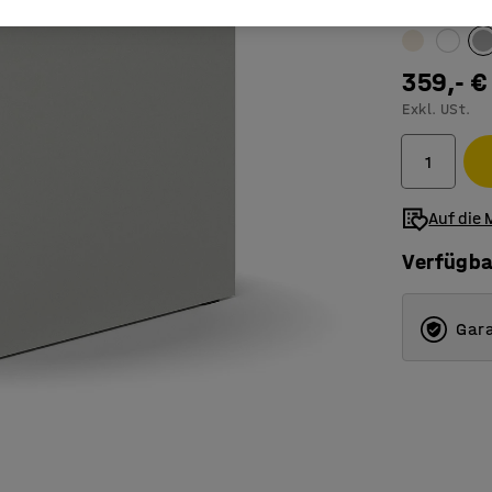
Farbe
:
hellgr
359,- €
Exkl. USt.
Auf die 
Verfügba
Gara