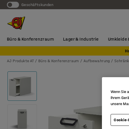
Geschäftskunden
Büro & Konferenzraum
Lager & Industrie
Umkleide 
H
AJ Produkte AT
Büro & Konferenzraum
Aufbewahrung
Schrän
Wenn Sie a
Ihrem Gerä
unsere Ma
Cookie-