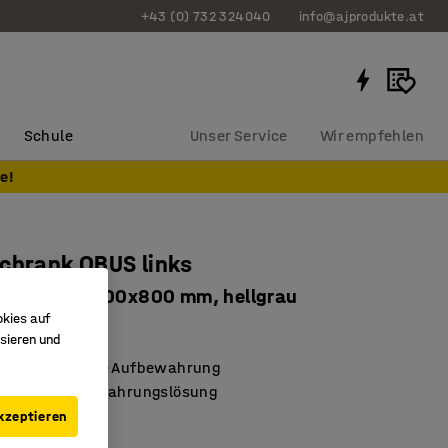
+43 (0) 732 324040
info@ajprodukte.at
Schule
Unser Service
Wir empfehlen
e!
chrank QBUS links
ßbar, 740x400x800 mm, hellgrau
okies auf
1515
sieren und
ßbar für sichere Aufbewahrung
, sichere Aufbewahrungslösung
QBUS-Reihe
kzeptieren