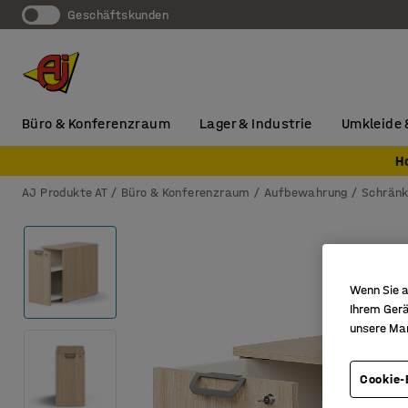
Geschäftskunden
Büro & Konferenzraum
Lager & Industrie
Umkleide 
H
AJ Produkte AT
Büro & Konferenzraum
Aufbewahrung
Schrän
Wenn Sie a
Ihrem Gerä
unsere Ma
Cookie-