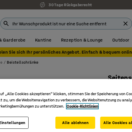
30 Tage Rückgaberecht
& Garderobe
Kantine
Rezeption & Lounge
Outdoor
olen Sie sich Ihr persönliches Angebot. Einfach & bequem onlin
ke
Beistellschränke
Seitens
Abschlie
uf „Alle Cookies akzeptieren“ klicken, stimmen Sie der Speicherung von Co
Art. Nr.
:
17
t zu, um die Websitenavigation zu verbessern, die Websitenutzung zu analy
rketingbemühungen zu unterstützen.
Cookie-Richtlinien
Abschlie
Flexible
Teil der 
Einstellungen
Alle ablehnen
Alle Cookies a