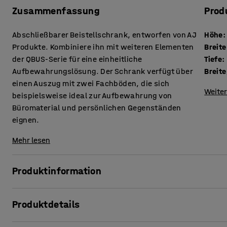
Zusammenfassung
Prod
Abschließbarer Beistellschrank, entworfen von AJ
Höhe
:
Produkte. Kombiniere ihn mit weiteren Elementen
Breite
der QBUS-Serie für eine einheitliche
Tiefe
:
Aufbewahrungslösung. Der Schrank verfügt über
Breite
einen Auszug mit zwei Fachböden, die sich
Weiter
beispielsweise ideal zur Aufbewahrung von
Büromaterial und persönlichen Gegenständen
eignen.
Mehr lesen
Produktinformation
Die anpassungsfähige QBUS-Serie macht es leicht, einen or
Produktdetails
Unser praktischer Beistellschrank ist ein platzsparendes