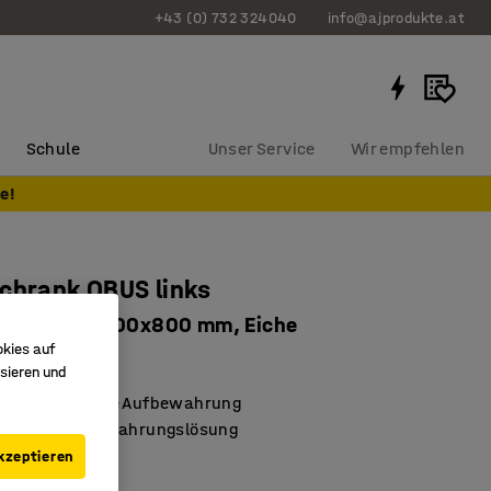
+43 (0) 732 324040
info@ajprodukte.at
Schule
Unser Service
Wir empfehlen
e!
chrank QBUS links
ßbar, 740x400x800 mm, Eiche
okies auf
1516
sieren und
ßbar für sichere Aufbewahrung
, sichere Aufbewahrungslösung
QBUS-Reihe
kzeptieren