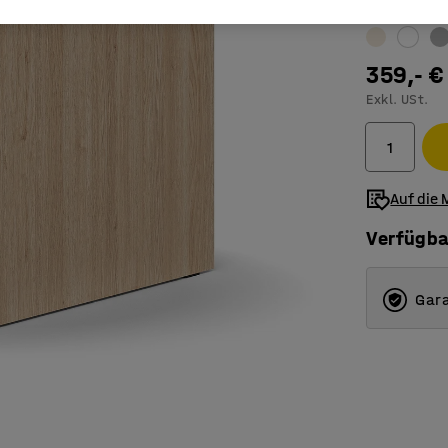
Farbe
:
Eiche
359,- €
Exkl. USt.
Auf die 
Verfügba
Gara