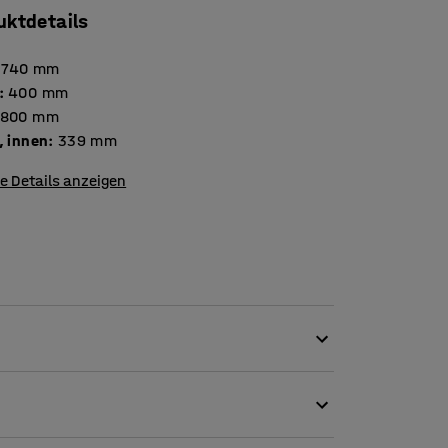
uktdetails
740
mm
:
400
mm
800
mm
, innen
:
339
mm
e Details anzeigen
ganisierten Arbeitsplatz zu gestalten!
, abschließbares Möbelstück, das man zur