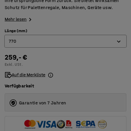
ihre ursprüngliche Form zurück. Sie bietet wirksamen
Schutz für Palettenregale, Maschinen, Geräte usw.
Mehr lesen
Länge (mm)
770
259,- €
770
Exkl. USt.
1270
Auf die Merkliste
1770
Verfügbarkeit
2270
Garantie von 7 Jahren