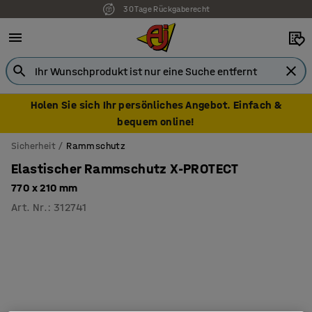
30 Tage Rückgaberecht
7 Jahre Garantie
Holen Sie sich Ihr persönliches Angebot. Einfach &
bequem online!
Sicherheit
Rammschutz
Elastischer Rammschutz X-PROTECT
770 x 210 mm
Art. Nr.
:
312741