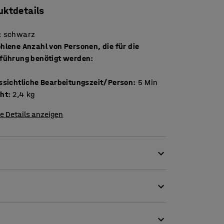
uktdetails
:
schwarz
hlene Anzahl von Personen, die für die
führung benötigt werden
:
ssichtliche Bearbeitungszeit/Person
:
5
Min
ht
:
2,4
kg
e Details anzeigen
Armlehnen für eine bequeme und ergonomische
ellbar - nach oben/unten, nach vorne/hinten
lich.
g benötigt werden
:
1