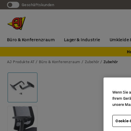
Geschäftskunden
Büro & Konferenzraum
Lager & Industrie
Umkleide 
H
AJ Produkte AT
Büro & Konferenzraum
Zubehör
Zubehör
Wenn Sie a
Ihrem Gerä
unsere Ma
Cookie-