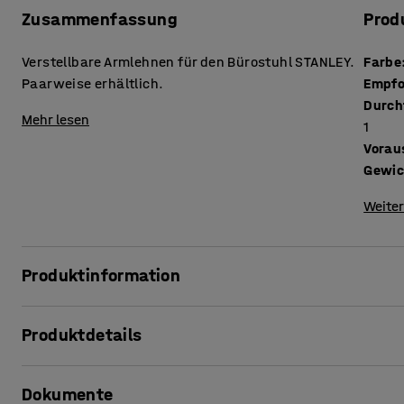
Zusammenfassung
Prod
Verstellbare Armlehnen für den Bürostuhl STANLEY.
Farbe
Paarweise erhältlich.
Empfo
Durch
Mehr lesen
1
Vorau
Gewic
Weiter
Produktinformation
Ergänzen Sie Ihren Bürostuhl mit unseren verstellbaren 
Produktdetails
Sitzposition. Die Armlehnen sind in drei Positionen verst
und sie können geneigt werden. Sie sind als Zubehör erhält
Farbe
:
schwarz
Dokumente
Empfohlene Anzahl von Personen, die für die Durchführun