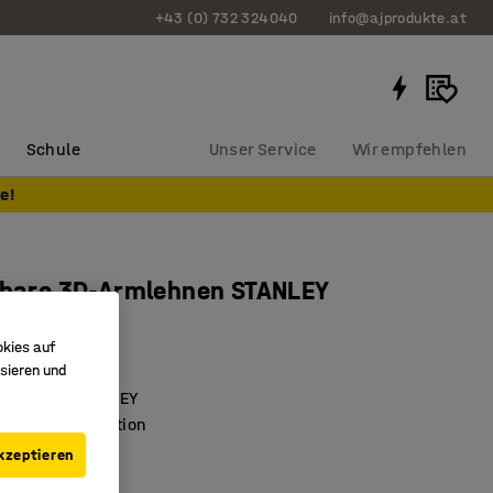
+43 (0) 732 324040
info@ajprodukte.at
Schule
Unser Service
Wir empfehlen
e!
lbare 3D-Armlehnen STANLEY
5359
okies auf
sieren und
stellbar
Bürostuhl STANLEY
t Ihre Sitzposition
kzeptieren