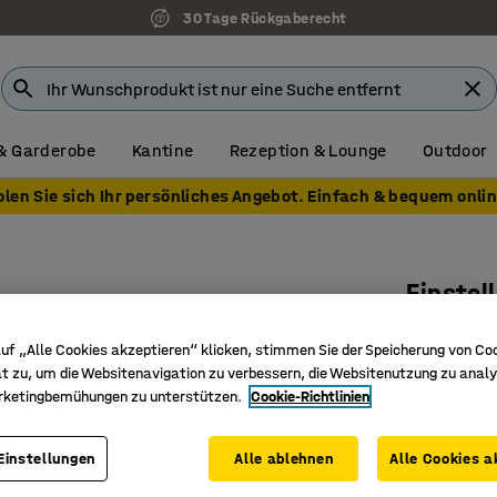
30 Tage Rückgaberecht
& Garderobe
Kantine
Rezeption & Lounge
Outdoor
olen Sie sich Ihr persönliches Angebot. Einfach & bequem onlin
Einstel
Art. Nr.
:
12
uf „Alle Cookies akzeptieren“ klicken, stimmen Sie der Speicherung von Co
t zu, um die Websitenavigation zu verbessern, die Websitenutzung zu analy
Höhenver
rketingbemühungen zu unterstützen.
Cookie-Richtlinien
Für den 
Verbesser
Einstellungen
Alle ablehnen
Alle Cookies a
39,- €