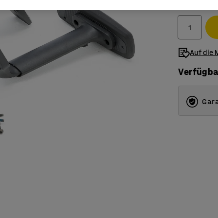
Exkl. USt.
Auf die 
Verfügba
Gara