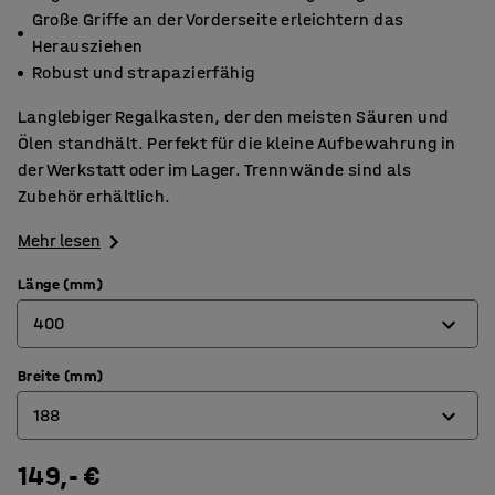
Große Griffe an der Vorderseite erleichtern das
Herausziehen
Robust und strapazierfähig
Langlebiger Regalkasten, der den meisten Säuren und
Ölen standhält. Perfekt für die kleine Aufbewahrung in
der Werkstatt oder im Lager. Trennwände sind als
Zubehör erhältlich.
Mehr lesen
Länge (mm)
400
Breite (mm)
300
188
400
500
149,- €
94