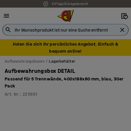
30 Tage Rückgaberecht
7 Jahre Garantie
Holen Sie sich Ihr persönliches Angebot. Einfach &
bequem online!
Aufbewahrungsboxen
Lagerbehälter
Aufbewahrungsbox DETAIL
Passend für 5 Trennwände, 400x188x80 mm, blau, 30er
Pack
Art. Nr.
:
223651