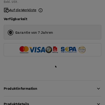
Exkl. USt.
33
Auf die Merkliste
50
Verfügbarkeit
Garantie von 7 Jahren
Produktinformation
Praktischer Behälter, der eine wasserdichte
Produktdetails
Aufbewahrungsmöglichkeit bietet und den Inhalt vor