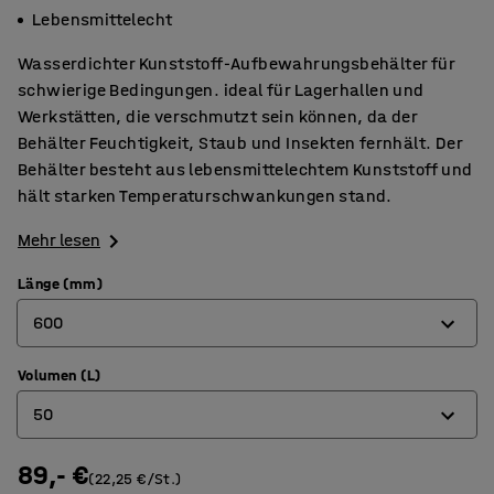
Lebensmittelecht
Wasserdichter Kunststoff-Aufbewahrungsbehälter für
schwierige Bedingungen. ideal für Lagerhallen und
Werkstätten, die verschmutzt sein können, da der
Behälter Feuchtigkeit, Staub und Insekten fernhält. Der
Behälter besteht aus lebensmittelechtem Kunststoff und
hält starken Temperaturschwankungen stand.
Mehr lesen
Länge (mm)
600
Volumen (L)
400
50
500
600
89,- €
12
(22,25 €/St.)