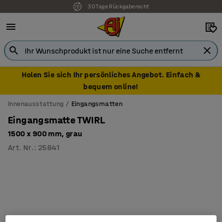
30 Tage Rückgaberecht
Holen Sie sich Ihr persönliches Angebot. Einfach &
bequem online!
Innenausstattung
Eingangsmatten
Eingangsmatte TWIRL
1500 x 900 mm, grau
Art. Nr.
:
25841