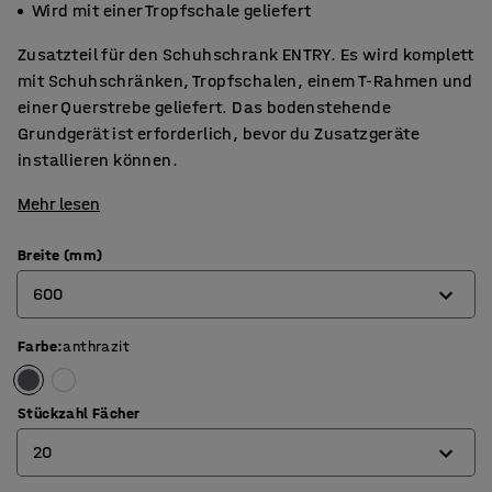
Wird mit einer Tropfschale geliefert
Zusatzteil für den Schuhschrank ENTRY. Es wird komplett
mit Schuhschränken, Tropfschalen, einem T-Rahmen und
einer Querstrebe geliefert. Das bodenstehende
Grundgerät ist erforderlich, bevor du Zusatzgeräte
installieren können.
Mehr lesen
Breite (mm)
600
Farbe
:
anthrazit
600
900
Stückzahl Fächer
20