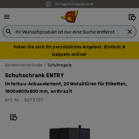
30 Tage Rückgaberecht
Holen Sie sich Ihr persönliches Angebot. Einfach &
bequem online!
Garderobenständer
Schuhregale
Schuhschrank ENTRY
Unterbau-Anbauelement, 20 Metalltüren für Etiketten,
1800x600x600 mm, anthrazit
Art. Nr.
:
3073707