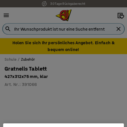
30 Tage Rückgaberecht
Holen Sie sich Ihr persönliches Angebot. Einfach &
bequem online!
Schule
Zubehör
Gratnells Tablett
427x312x75 mm, klar
Art. Nr.
:
391066