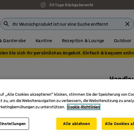
30 Tage Rückgaberecht
& Garderobe
Kantine
Rezeption & Lounge
Outdoor
olen Sie sich Ihr persönliches Angebot. Einfach & bequem onlin
Handlau
Art. Nr.
:
30
uf „Alle Cookies akzeptieren“ klicken, stimmen Sie der Speicherung von Co
t zu, um die Websitenavigation zu verbessern, die Websitenutzung zu analy
Kann an j
rketingbemühungen zu unterstützen.
Cookie-Richtlinien
Für maxi
Mühelos 
Einstellungen
Alle ablehnen
Alle Cookies a
249,- €