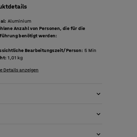
uktdetails
ial
:
Aluminium
hlene Anzahl von Personen, die für die
führung benötigt werden
:
ssichtliche Bearbeitungszeit/Person
:
5
Min
ht
:
1,01
kg
e Details anzeigen
maximale Sicherheit zu erreichen. Der
Tritthockers angebracht. Dadurch ist sogar ein
icherheit, wenn Sie die Stufen nehmen, und
g benötigt werden
:
1