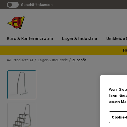
Geschäftskunden
Büro & Konferenzraum
Lager & Industrie
Umkleide 
H
AJ Produkte AT
Lager & Industrie
Zubehör
Wenn Sie a
Ihrem Gerä
unsere Ma
Cookie-