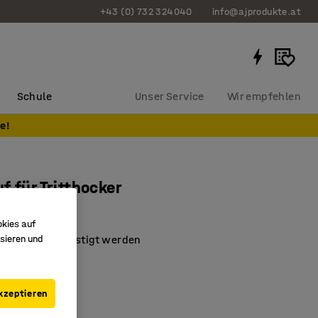
+43 (0) 732 324040
info@ajprodukte.at
Schule
Unser Service
Wir empfehlen
e!
f für Tritthocker
638
okies auf
sieren und
eder Seite befestigt werden
male Sicherheit
anzubringen
kzeptieren