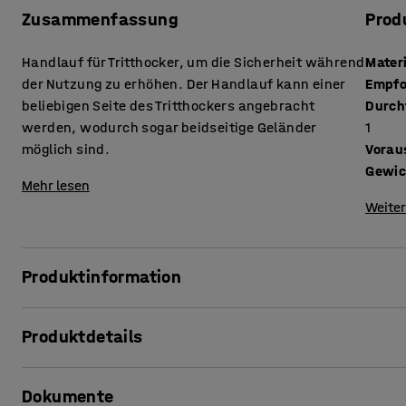
Zusammenfassung
Prod
Handlauf für Tritthocker, um die Sicherheit während
Mater
der Nutzung zu erhöhen. Der Handlauf kann einer
Empfo
beliebigen Seite des Tritthockers angebracht
Durch
werden, wodurch sogar beidseitige Geländer
1
möglich sind.
Vorau
Gewic
Mehr lesen
Weiter
Produktinformation
Statten Sie Ihren Tritthocker mit einem Handlauf aus, um 
Produktdetails
Handlauf wird ganz einfach an einer beliebigen Seite des 
beidseitiges Geländer möglich. Der Handlauf gibt Ihnen S
Material
:
Aluminium
verhindert, dass Sie das Gleichgewicht verlieren
Dokumente
Empfohlene Anzahl von Personen, die für die Durchführun