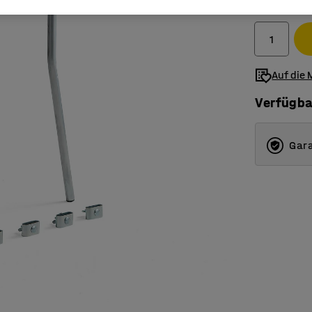
Exkl. USt.
Auf die 
Verfügba
Gara