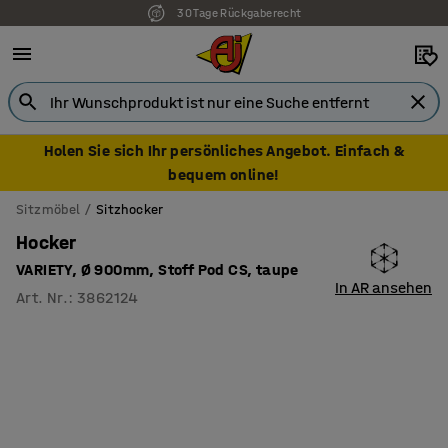
30 Tage Rückgaberecht
Holen Sie sich Ihr persönliches Angebot. Einfach &
bequem online!
Sitzmöbel
Sitzhocker
Hocker
VARIETY, Ø 900mm, Stoff Pod CS, taupe
In AR ansehen
Art. Nr.
:
3862124