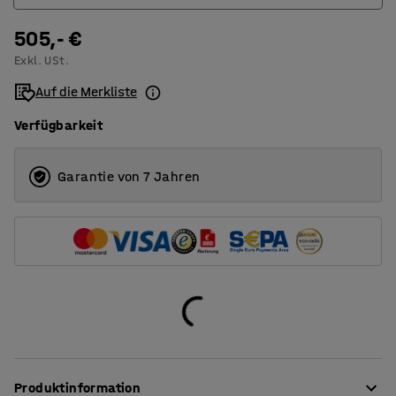
505,- €
3
Exkl. USt.
4
Auf die Merkliste
Verfügbarkeit
Garantie von 7 Jahren
Produktinformation