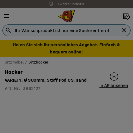
7 Jahre Garantie
Holen Sie sich Ihr persönliches Angebot. Einfach &
bequem online!
Sitzmöbel
Sitzhocker
Hocker
VARIETY, Ø 900mm, Stoff Pod CS, sand
In AR ansehen
Art. Nr.
:
3862127