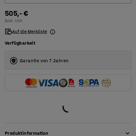
505,- €
3
Exkl. USt.
4
Auf die Merkliste
Verfügbarkeit
Garantie von 7 Jahren
Produktinformation