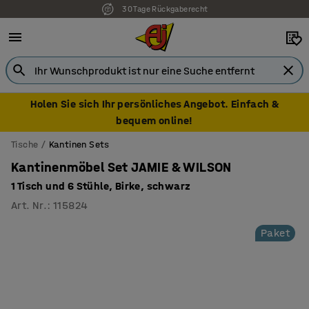
30 Tage Rückgaberecht
Holen Sie sich Ihr persönliches Angebot. Einfach &
bequem online!
Tische
Kantinen Sets
Kantinenmöbel Set JAMIE & WILSON
1 Tisch und 6 Stühle, Birke, schwarz
Art. Nr.
:
115824
Paket