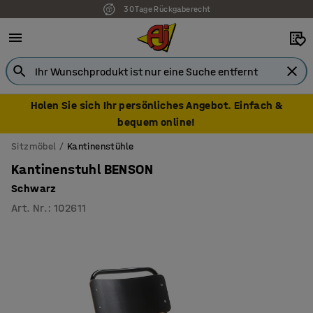
30 Tage Rückgaberecht
7 Jahre Garantie
Holen Sie sich Ihr persönliches Angebot. Einfach &
bequem online!
Sitzmöbel
Kantinenstühle
Kantinenstuhl BENSON
Schwarz
Art. Nr.
:
102611