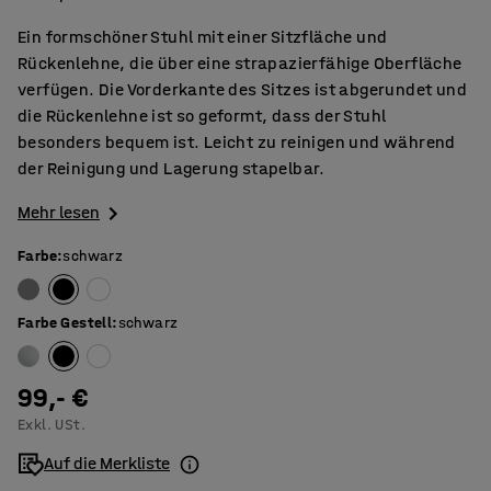
Ein formschöner Stuhl mit einer Sitzfläche und
Rückenlehne, die über eine strapazierfähige Oberfläche
verfügen. Die Vorderkante des Sitzes ist abgerundet und
die Rückenlehne ist so geformt, dass der Stuhl
besonders bequem ist. Leicht zu reinigen und während
der Reinigung und Lagerung stapelbar.
Mehr lesen
Farbe
:
schwarz
Farbe Gestell
:
schwarz
99,- €
Exkl. USt.
Auf die Merkliste