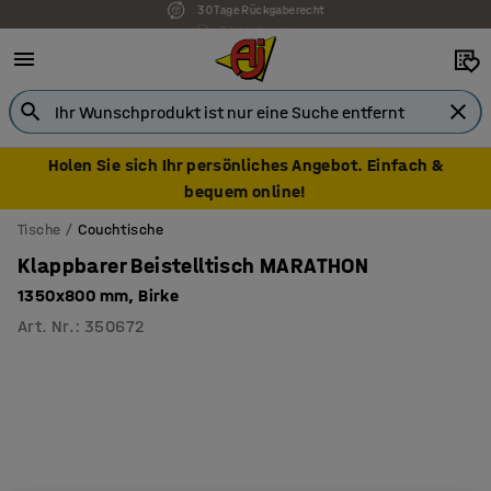
7 Jahre Garantie
Holen Sie sich Ihr persönliches Angebot. Einfach &
bequem online!
Tische
Couchtische
Klappbarer Beistelltisch MARATHON
1350x800 mm, Birke
Art. Nr.
:
350672