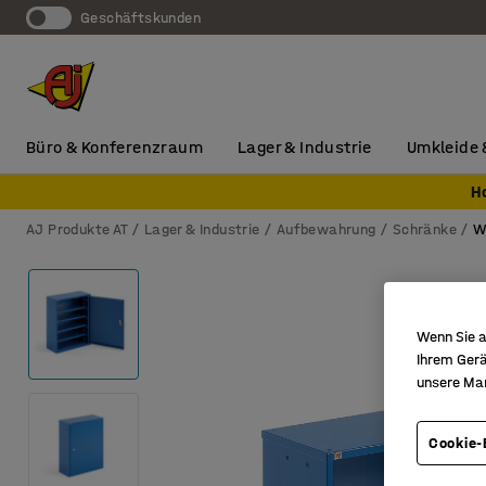
Geschäftskunden
Büro & Konferenzraum
Lager & Industrie
Umkleide 
H
AJ Produkte AT
Lager & Industrie
Aufbewahrung
Schränke
W
Wenn Sie a
Ihrem Gerä
unsere Ma
Cookie-