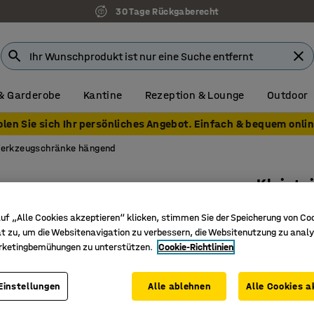
30 Tage Rückgaberecht
& Garderobe
Kantine
Rezeption & Lounge
Outdoor
olen Sie sich Ihr persönliches Angebot. Einfach & bequem onlin
erkzeugschränke hängend
Kleinte
380 x 47
uf „Alle Cookies akzeptieren“ klicken, stimmen Sie der Speicherung von Co
Art. Nr.
:
22
t zu, um die Websitenavigation zu verbessern, die Websitenutzung zu analy
rketingbemühungen zu unterstützen.
Cookie-Richtlinien
Verstell
Mit Zylin
Einstellungen
Alle ablehnen
Alle Cookies a
Wandmon