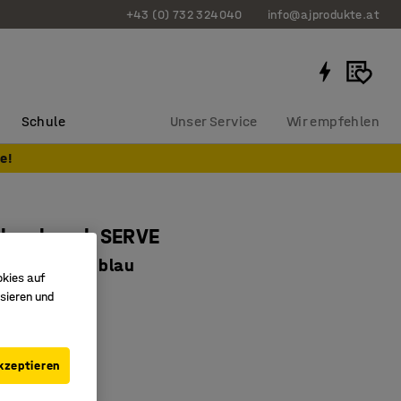
+43 (0) 732 324040
info@ajprodukte.at
Schule
Unser Service
Wir empfehlen
e!
ileschrank SERVE
0 x 205 mm, blau
okies auf
0841
sieren und
bare Regalböden
derschloss
kzeptieren
tage möglich