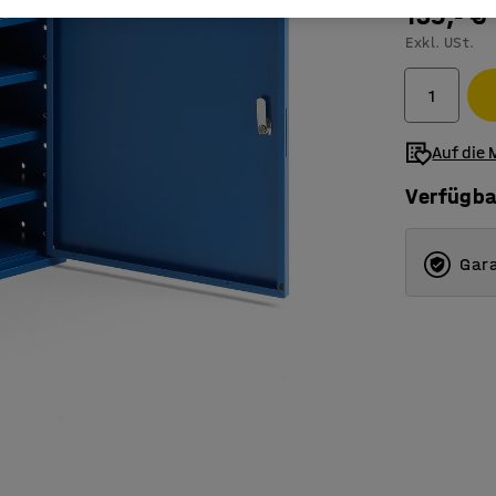
139,- €
Exkl. USt.
Auf die 
Verfügba
Gara