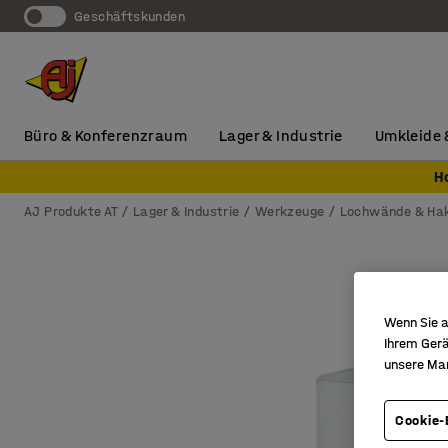
Geschäftskunden
Büro & Konferenzraum
Lager & Industrie
Umkleide 
H
AJ Produkte AT
Lager & Industrie
Werkzeuge
Lochwände & Ha
Wenn Sie a
Ihrem Gerä
unsere Ma
Cookie-