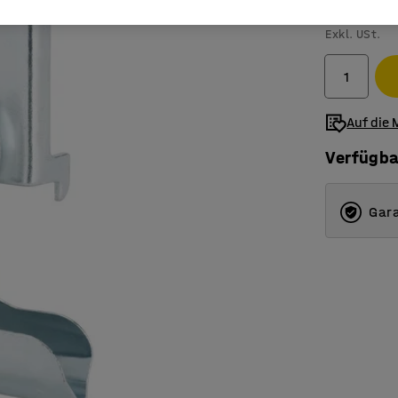
29,- €
Exkl. USt.
Auf die 
Verfügba
Gara