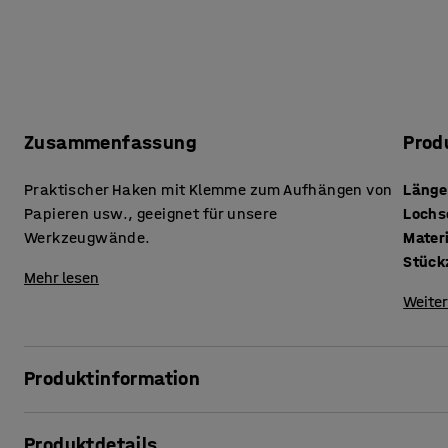
Zusammenfassung
Prod
Praktischer Haken mit Klemme zum Aufhängen von
Länge
Papieren usw., geeignet für unsere
Loch
Werkzeugwände.
Mater
Mehr lesen
Weiter
Produktinformation
Smarte Haken mit Klemme zum Aufhängen von Papieren un
Produktdetails
griffbereit haben möchten. Die Klemmen können auch zum