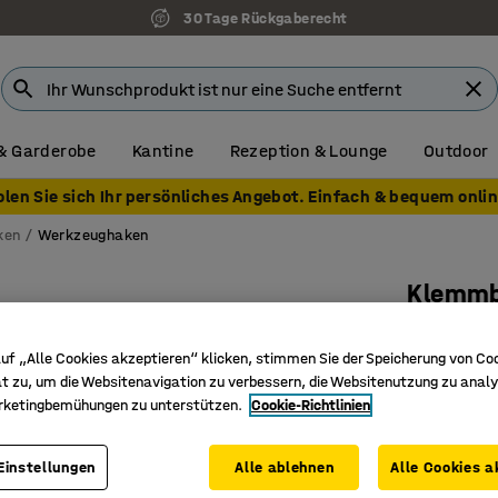
30 Tage Rückgaberecht
& Garderobe
Kantine
Rezeption & Lounge
Outdoor
olen Sie sich Ihr persönliches Angebot. Einfach & bequem onlin
ken
Werkzeughaken
Klemmb
5 Stk./P
uf „Alle Cookies akzeptieren“ klicken, stimmen Sie der Speicherung von Co
Art. Nr.
:
26
t zu, um die Websitenavigation zu verbessern, die Websitenutzung zu analy
rketingbemühungen zu unterstützen.
Cookie-Richtlinien
Für Wer
Leicht a
Für Doku
Einstellungen
Alle ablehnen
Alle Cookies a