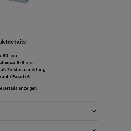
uktdetails
:
60
mm
schema
:
9x9
mm
ial
:
Zinkbeschichtung
Stückzahl /Paket
:
5
e Details anzeigen
d Dokumenten, die Sie beim Arbeiten
 Aufhängen von Kabeln u. ä. verwendet