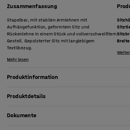
Zusammenfassung
Prod
Stapelbar, mit stabilen Armlehnen mit
Sitzh
Aufhängefunktion, geformtem Sitz und
Sitzti
Rückenlehne in einem Stück und vollverschweißtem
Sitzbr
Gestell. Gepolsterter Sitz mit langlebigem
Breite
Textilbezug.
Weiter
Mehr lesen
Produktinformation
Einfacher und eleganter Konferenzstuhl in klassischem De
Produktdetails
Stück. Die kurzen Armlehnen des Stuhls ermöglichen die A
Bodenreinigung zu erleichtern.
Sitzhöhe
:
460
mm
Dokumente
Sitztiefe
:
380
mm
Die Rückenlehne ist leicht nach hinten geneigt und der Sit
Sitzbreite
:
410
mm
Komfort. Der komplette Sitz ist mit langlebigem, strapazi