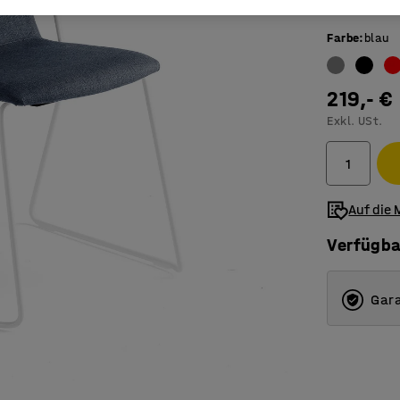
Widersta
Farbe
:
blau
219,- €
Exkl. USt.
Auf die 
Verfügba
Gara