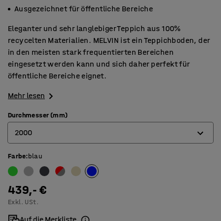
Ausgezeichnet für öffentliche Bereiche
Eleganter und sehr langlebiger Teppich aus 100%
recycelten Materialien. MELVIN ist ein Teppichboden, der
in den meisten stark frequentierten Bereichen
eingesetzt werden kann und sich daher perfekt für
öffentliche Bereiche eignet.
Mehr lesen
Durchmesser (mm)
2000
Farbe
:
blau
2000
2500
439,- €
3000
Exkl. USt.
3500
Auf die Merkliste