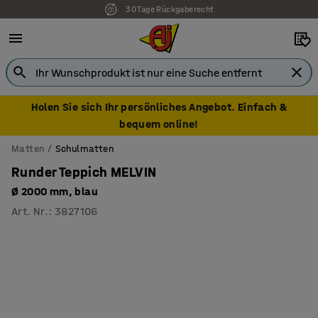
30 Tage Rückgaberecht
7 Jahre Garantie
Holen Sie sich Ihr persönliches Angebot. Einfach &
bequem online!
Matten
Schulmatten
Runder Teppich MELVIN
Ø 2000 mm, blau
Art. Nr.
:
3827106