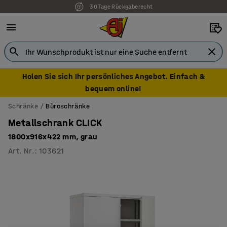
30 Tage Rückgaberecht
Holen Sie sich Ihr persönliches Angebot. Einfach &
bequem online!
Schränke
Büroschränke
Metallschrank CLICK
1800x916x422 mm, grau
Art. Nr.
:
103621