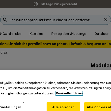
30 Tage Rückgaberecht
& Garderobe
Kantine
Rezeption & Lounge
Outdoor
olen Sie sich Ihr persönliches Angebot. Einfach & bequem onlin
sofas
Modular
3-Sitzer,
Art. Nr.
:
38
uf „Alle Cookies akzeptieren“ klicken, stimmen Sie der Speicherung von Co
t zu, um die Websitenavigation zu verbessern, die Websitenutzung zu analy
Erweiterb
rketingbemühungen zu unterstützen.
Cookie-Richtlinien
Strapazie
Beine, di
Einstellungen
Alle ablehnen
Alle Cookies a