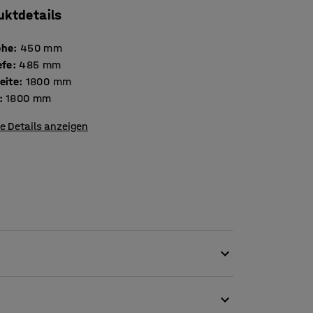
uktdetails
öhe
:
450
mm
efe
:
485
mm
eite
:
1800
mm
:
1800
mm
e Details anzeigen
bigem Stoff bezogen, das macht es ideal für
 auch für Büros und Schulen. Der Abstand