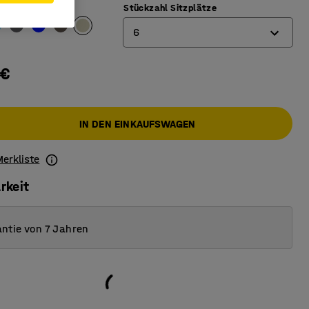
Stückzahl Sitzplätze
6
4
 €
6
IN DEN EINKAUFSWAGEN
Merkliste
rkeit
ntie von 7 Jahren