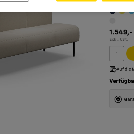
Farbe
:
Sand
1.549,-
Exkl. USt.
Auf die 
Verfügba
Gara