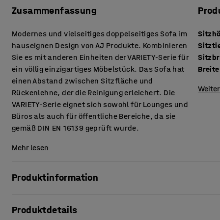
Zusammenfassung
Prod
Modernes und vielseitiges doppelseitiges Sofa im
Sitzh
hauseignen Design von AJ Produkte. Kombinieren
Sitzti
Sie es mit anderen Einheiten der VARIETY-Serie für
Sitzbr
ein völlig einzigartiges Möbelstück. Das Sofa hat
Breite
einen Abstand zwischen Sitzfläche und
Weiter
Rückenlehne, der die Reinigung erleichert. Die
VARIETY-Serie eignet sich sowohl für Lounges und
Büros als auch für öffentliche Bereiche, da sie
gemäß DIN EN 16139 geprüft wurde.
Mehr lesen
Produktinformation
Dieses Sofa bietet hohen Komfort und ist mit einem langle
Produktdetails
öffentliche Bereiche wie Lounges und Wartebereiche, aber