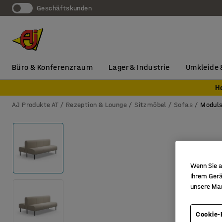
Geschäftskunden
Büro & Konferenzraum
Lager & Industrie
Umkleide 
H
AJ Produkte AT
Rezeption & Lounge
Sitzmöbel
Sofas
Modul
Wenn Sie a
Ihrem Gerä
unsere Ma
Cookie-