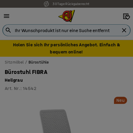
30 Tage Rückgaberecht
7 Jahre Garantie
Holen Sie sich Ihr persönliches Angebot. Einfach &
bequem online!
Sitzmöbel
Bürostühle
Bürostuhl FIBRA
Hellgrau
Art. Nr.
:
14542
Neu