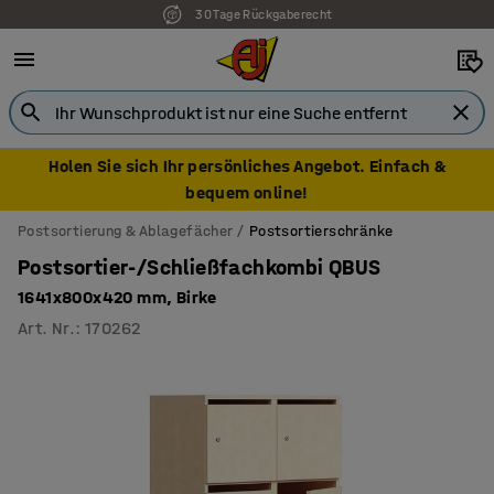
30 Tage Rückgaberecht
7 Jahre Garantie
Holen Sie sich Ihr persönliches Angebot. Einfach &
bequem online!
Postsortierung & Ablagefächer
Postsortierschränke
Postsortier-/Schließfachkombi QBUS
1641x800x420 mm, Birke
Art. Nr.
:
170262