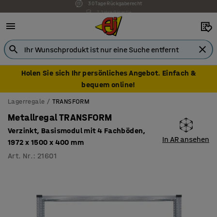
7 Jahre Garantie
Holen Sie sich Ihr persönliches Angebot. Einfach &
bequem online!
Lagerregale
TRANSFORM
Metallregal TRANSFORM
Verzinkt, Basismodul mit 4 Fachböden,
In AR ansehen
1972 x 1500 x 400 mm
Art. Nr.
:
21601