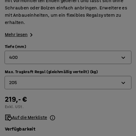
mit vormontierten Enden geliefert und lässt sich ohne
Schrauben oder Bolzen einfach anbringen. Erweitere es
mit Anbaueinheiten, um ein flexibles Regalsystem zu
erhalten.
Mehr lesen
Tiefe (mm)
400
Max. Tragkraft Regal (gleichmäßig verteilt) (kg)
320
205
400
500
219,- €
180
Exkl. USt.
600
205
Auf die Merkliste
800
Verfügbarkeit