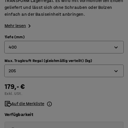
TRANSFORM Lagerregal. Es wird mit vormontierten Enden
geliefert und lässt sich ohne Schrauben oder Bolzen
einfach an der Basiseinheit anbringen.
Mehr lesen
Tiefe (mm)
400
Max. Tragkraft Regal (gleichmäßig verteilt) (kg)
320
205
400
500
179,- €
180
Exkl. USt.
600
205
Auf die Merkliste
800
Verfügbarkeit