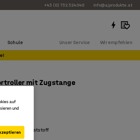
+43 (0) 732 324040
info@ajprodukte.at
Schule
Unser Service
Wir empfehlen
e!
rtroller mit Zugstange
00 mm
okies auf
083
sieren und
lung
 200 kg
lt aus ABS-Kunststoff
kzeptieren