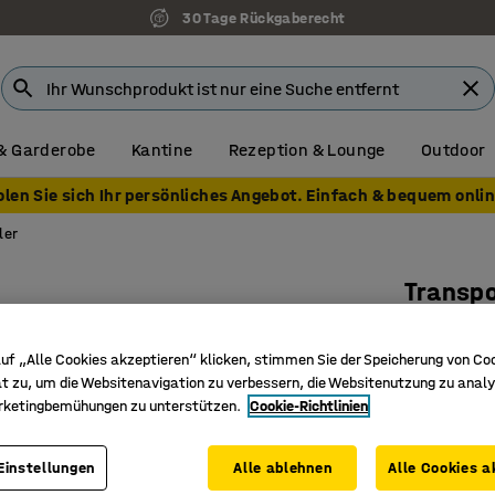
30 Tage Rückgaberecht
& Garderobe
Kantine
Rezeption & Lounge
Outdoor
olen Sie sich Ihr persönliches Angebot. Einfach & bequem onlin
ler
Transpo
605 x 4
uf „Alle Cookies akzeptieren“ klicken, stimmen Sie der Speicherung von Co
Art. Nr.
:
26
t zu, um die Websitenavigation zu verbessern, die Websitenutzung zu analy
Mit Kupp
rketingbemühungen zu unterstützen.
Cookie-Richtlinien
Tragkraft
Hergestel
Einstellungen
Alle ablehnen
Alle Cookies a