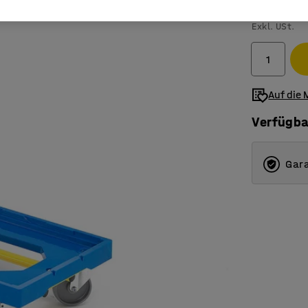
89,- €
Exkl. USt.
Auf die 
Verfügba
Gara