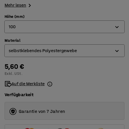
Mehr lesen
Höhe (mm)
100
Material
100
selbstklebendes Polyestergewebe
200
5,60 €
Polypropylen
Exkl. USt.
selbstklebendes Polyestergewebe
Auf die Merkliste
Verfügbarkeit
Garantie von 7 Jahren