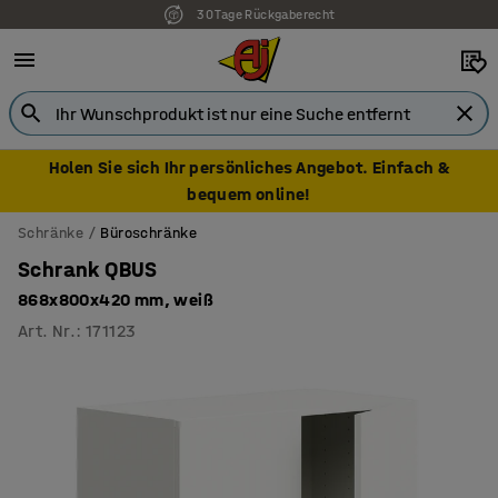
30 Tage Rückgaberecht
7 Jahre Garantie
Holen Sie sich Ihr persönliches Angebot. Einfach &
bequem online!
Schränke
Büroschränke
Schrank QBUS
868x800x420 mm, weiß
Art. Nr.
:
171123