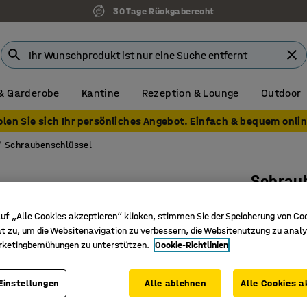
30 Tage Rückgaberecht
& Garderobe
Kantine
Rezeption & Lounge
Outdoor
olen Sie sich Ihr persönliches Angebot. Einfach & bequem onlin
Schraubenschlüssel
Schrau
4-teilig
uf „Alle Cookies akzeptieren“ klicken, stimmen Sie der Speicherung von Co
Art. Nr.
:
40
t zu, um die Websitenavigation zu verbessern, die Websitenutzung zu analy
rketingbemühungen zu unterstützen.
Cookie-Richtlinien
4‑teilig
Hohe Qua
Einstellungen
Alle ablehnen
Alle Cookies a
Schwarz o