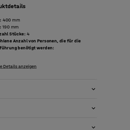
uktdetails
:
400
mm
:
190
mm
Stückzahl Stücke
:
4
hlene Anzahl von Personen, die für die
führung benötigt werden
:
e Details anzeigen
für unterschiedliche Größen. Die Schlüssel
sen ein schwarz oxidiertes Finish auf. Die
hrauben unterschiedlicher Abmessungen
 6787.