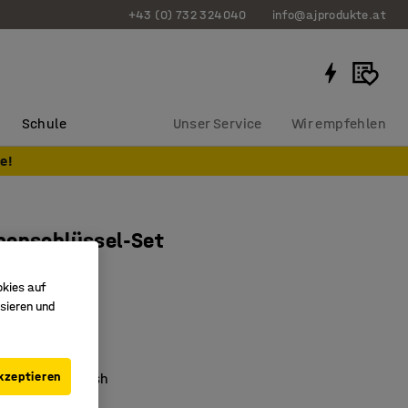
+43 (0) 732 324040
info@ajprodukte.at
Schule
Unser Service
Wir empfehlen
e!
benschlüssel-Set
okies auf
325
sieren und
lität
kzeptieren
xidiertes Finish