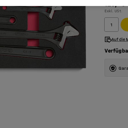
125,- €
Exkl. USt.
Auf die 
Verfügba
Gara