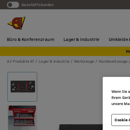
Geschäftskunden
Büro & Konferenzraum
Lager & Industrie
Umkleide 
H
AJ Produkte AT
Lager & Industrie
Werkzeuge
Handwerkzeuge
Wenn Sie a
Ihrem Gerä
unsere Ma
Cookie-