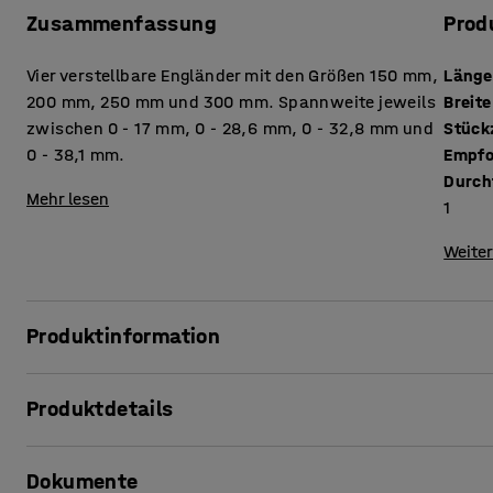
Zusammenfassung
Prod
Vier verstellbare Engländer mit den Größen 150 mm,
Länge
200 mm, 250 mm und 300 mm. Spannweite jeweils
Breite
zwischen 0 ‑ 17 mm, 0 ‑ 28,6 mm, 0 ‑ 32,8 mm und
0 - 38,1 mm.
Empfo
Durch
Mehr lesen
1
Weiter
Produktinformation
Werkzeugset mit vier qualitativ hochwertigen Engländern 
Produktdetails
sind aus stabilem Chrom-Vanadium-Stahl gefertigt und wei
Backen sind verstellbar, sodass Sie damit Bolzen und Sc
Länge
:
400
mm
greifen können. Konform mit den Normen DIN 3117 und ISO
Dokumente
Breite
:
190
mm