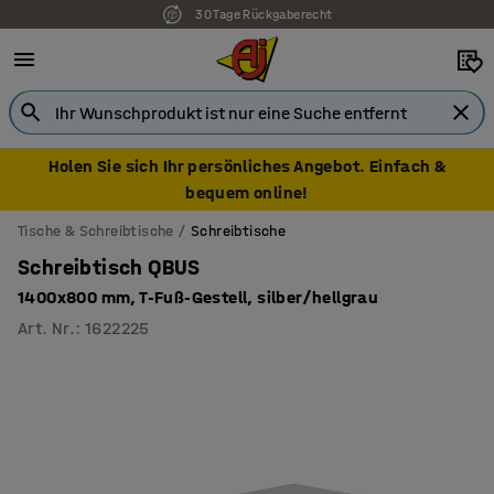
30 Tage Rückgaberecht
7 Jahre Garantie
Holen Sie sich Ihr persönliches Angebot. Einfach &
bequem online!
Tische & Schreibtische
Schreibtische
Schreibtisch QBUS
1400x800 mm, T-Fuß-Gestell, silber/hellgrau
Art. Nr.
:
1622225