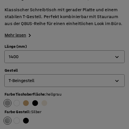
Klassischer Schreibtisch mit gerader Platte und einem
stabilen T-Gestell. Perfekt kombinierbar mit Stauraum
aus der QBUS-Reihe für einen einheitlichen Look im Büro.
Mehr lesen
Länge (mm)
1400
Gestell
800
T-Beingestell
1200
1400
Farbe Tischoberfläche
:
hellgrau
4-Beingestell
1600
O-Beingestell
Farbe Gestell
:
Silber
1800
T-Beingestell