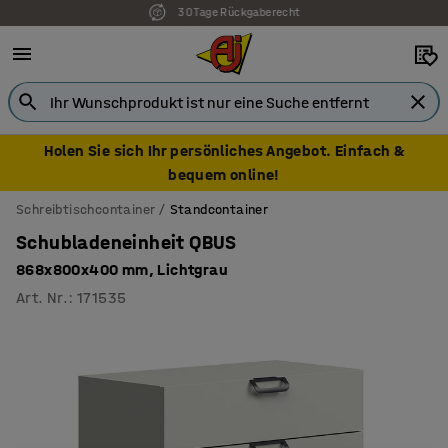
7 Jahre Garantie
Holen Sie sich Ihr persönliches Angebot. Einfach &
bequem online!
Schreibtischcontainer
Standcontainer
Schubladeneinheit QBUS
868x800x400 mm, Lichtgrau
Art. Nr.
:
171535