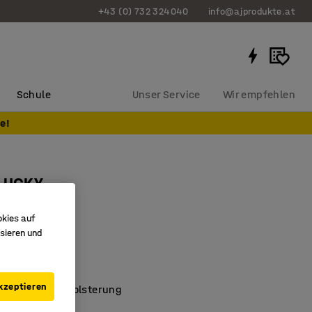
+43 (0) 732 324040
info@ajprodukte.at
Schule
Unser Service
Wir empfehlen
e!
 LUCKY
off, rostrot
okies auf
04907
sieren und
 Armlehnen
des Design
kzeptieren
rfähige Stoffpolsterung