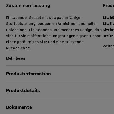
Zusammenfassung
Prod
Einladender Sessel mit strapazierfähiger
Sitzh
Stoffpolsterung, bequemen Armlehnen und hellen
Sitzti
Holzbeinen. Einladendes und modernes Design, das
Sitzbr
sich für viele öffentliche Umgebungen eignet. Er hat
Breite
einen geräumigen Sitz und eine stützende
Weiter
Rückenlehne.
Mehr lesen
Produktinformation
Mit diesem gemütlichen Sessel kannst du deine Kunden, Gäs
Produktdetails
hat ein frisches und modernes Design, das zum bequemen Si
Lounge-Bereich, den Wartebereich, das Personalzimmer od
Sitzhöhe
:
460
mm
Dokumente
Sitztiefe
:
590
mm
LUCKY ist ein robuster Sessel mit sehr strapazierfähiger u