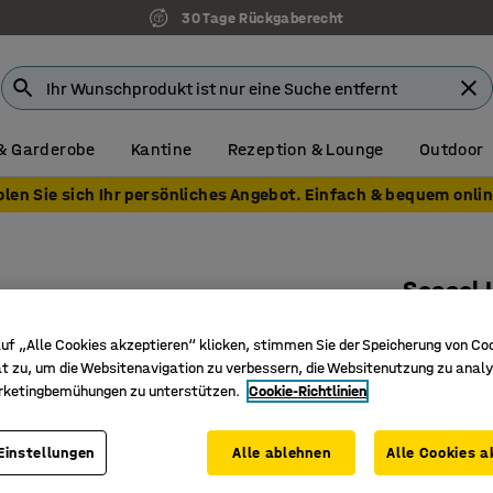
30 Tage Rückgaberecht
& Garderobe
Kantine
Rezeption & Lounge
Outdoor
olen Sie sich Ihr persönliches Angebot. Einfach & bequem onlin
Sessel
Medley-St
uf „Alle Cookies akzeptieren“ klicken, stimmen Sie der Speicherung von Co
Art. Nr.
:
33
t zu, um die Websitenavigation zu verbessern, die Websitenutzung zu analy
rketingbemühungen zu unterstützen.
Cookie-Richtlinien
Bequeme
Einladen
Einstellungen
Alle ablehnen
Alle Cookies a
Strapazie