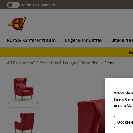
Geschäftskunden
Büro & Konferenzraum
Lager & Industrie
Umkleide 
H
AJ Produkte AT
Rezeption & Lounge
Sitzmöbel
Sessel
Wenn Sie a
Ihrem Gerä
unsere Ma
Cookie-