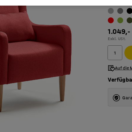
Farbe
:
Rostr
1.049,-
Exkl. USt.
Auf die 
Verfügba
Gara