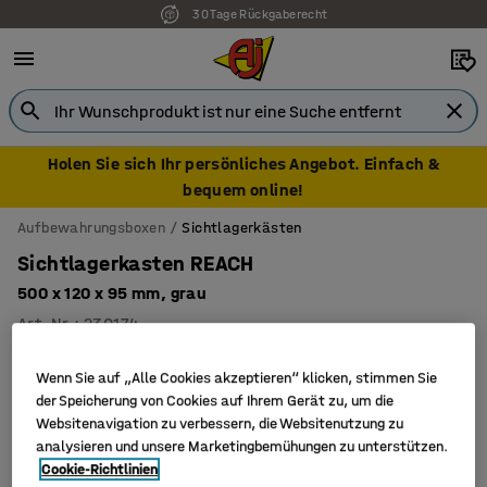
30 Tage Rückgaberecht
Holen Sie sich Ihr persönliches Angebot. Einfach &
bequem online!
Aufbewahrungsboxen
Sichtlagerkästen
Sichtlagerkasten REACH
500 x 120 x 95 mm, grau
Art. Nr.
:
230174
Wenn Sie auf „Alle Cookies akzeptieren“ klicken, stimmen Sie
der Speicherung von Cookies auf Ihrem Gerät zu, um die
Websitenavigation zu verbessern, die Websitenutzung zu
analysieren und unsere Marketingbemühungen zu unterstützen.
Cookie-Richtlinien