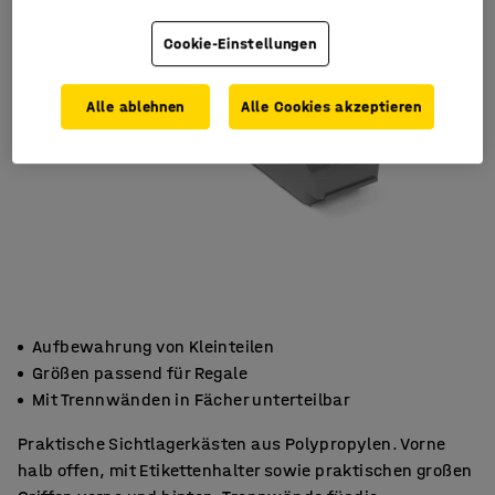
Cookie-Einstellungen
Alle ablehnen
Alle Cookies akzeptieren
Aufbewahrung von Kleinteilen
Größen passend für Regale
Mit Trennwänden in Fächer unterteilbar
Praktische Sichtlagerkästen aus Polypropylen. Vorne
halb offen, mit Etikettenhalter sowie praktischen großen