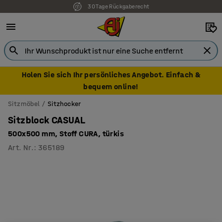
30 Tage Rückgaberecht
7 Jahre Garantie
Holen Sie sich Ihr persönliches Angebot. Einfach &
bequem online!
Sitzmöbel
Sitzhocker
Sitzblock CASUAL
500x500 mm, Stoff CURA, türkis
Art. Nr.
:
365189