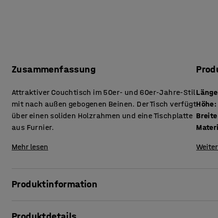
Zusammenfassung
Prod
Attraktiver Couchtisch im 50er- und 60er-Jahre-Stil
Länge
mit nach außen gebogenen Beinen. Der Tisch verfügt
Höhe
:
über einen soliden Holzrahmen und eine Tischplatte
Breite
aus Furnier.
Mater
Mehr lesen
Weiter
Produktinformation
Produktdetails
Möblieren Sie Korridore, Büros, Wartezimmer, Eingangshall