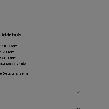
uktdetails
:
1100
mm
520
mm
:
600
mm
ial
:
Massivholz
e Details anzeigen
en oder andere öffentliche Bereiche mit einem