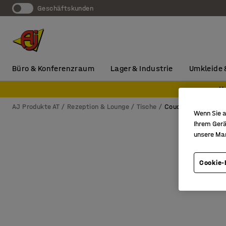
Geschäftskunden
Büro & Konferenzraum
Lager & Industrie
Umkleide 
H
AJ Produkte AT
Rezeption & Lounge
Tische
Couchtische
Wenn Sie a
Ihrem Gerä
unsere Ma
Cookie-