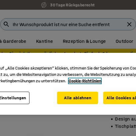
30 Tage Rückgaberecht
& Garderobe
Kantine
Rezeption & Lounge
Outdoor
olen Sie sich Ihr persönliches Angebot. Einfach & bequem onlin
uf „Alle Cookies akzeptieren“ klicken, stimmen Sie der Speicherung von Co
t zu, um die Websitenavigation zu verbessern, die Websitenutzung zu analy
Retrot
rketingbemühungen zu unterstützen.
Cookie-Richtlinien
1100 x 6
Einstellungen
Alle ablehnen
Alle Cookies a
Art. Nr.
:
35
Erhältlic
Design a
Tischplat