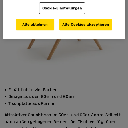
Cookie-Einstellungen
Alle ablehnen
Alle Cookies akzeptieren
Erhältlich in vier Farben
Design aus den 50ern und 60ern
Tischplatte aus Furnier
Attraktiver Couchtisch im 50er- und 60er-Jahre-Stil mit
nach außen gebogenen Beinen. Der Tisch verfügt über