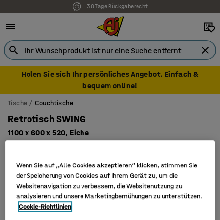
30 Tage Rückgaberecht
Holen Sie sich Ihr persönliches Angebot. Einfach &
bequem online!
Tische
Couchtische
Retrotisch SWING
1100 x 600 x 520, Eiche
Art. Nr.
:
350615
Wenn Sie auf „Alle Cookies akzeptieren“ klicken, stimmen Sie
der Speicherung von Cookies auf Ihrem Gerät zu, um die
Websitenavigation zu verbessern, die Websitenutzung zu
analysieren und unsere Marketingbemühungen zu unterstützen.
Cookie-Richtlinien