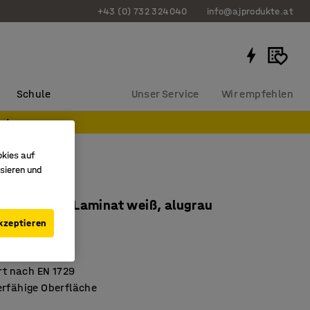
+43 (0) 732 324040
info@ajprodukte.at
Schule
Unser Service
Wir empfehlen
e!
okies auf
sieren und
BORÅS
0x600 mm, Laminat weiß, alugrau
kzeptieren
636203
klaminat
ert nach EN 1729
erfähige Oberfläche