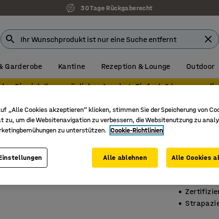
30 Tage Rückgaberecht
& Garderobe
Kantine
Rezeption & Lounge
Outdoor
olen Sie sich Ihr persönliches Angebot. Einfach & bequem onlin
zimmer, feste Höhe
Rechteckige Tische für das Klassenzimmer
uf „Alle Cookies akzeptieren“ klicken, stimmen Sie der Speicherung von Co
t zu, um die Websitenavigation zu verbessern, die Websitenutzung zu analy
Tisch 
rketingbemühungen zu unterstützen.
Cookie-Richtlinien
1200x80
Einstellungen
Alle ablehnen
Alle Cookies a
Art. Nr.
:
34
Hochdruc
Zertifizi
Strapazi