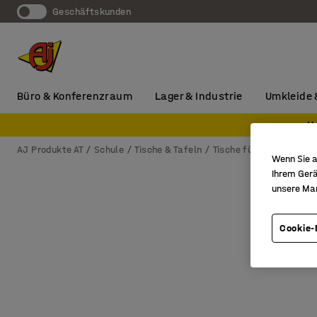
Geschäftskunden
Büro & Konferenzraum
Lager & Industrie
Umkleide 
H
AJ Produkte AT
Schule
Tische & Tafeln
Tische für das Klassen
Wenn Sie a
Ihrem Gerä
unsere Ma
Cookie-