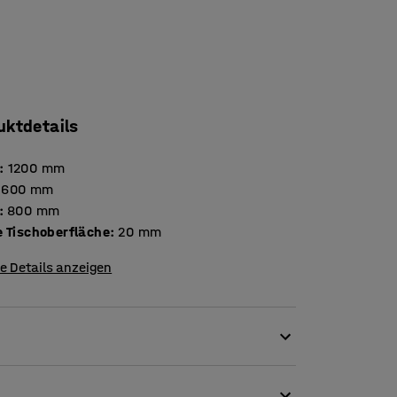
uktdetails
:
1200
mm
600
mm
:
800
mm
Stärke Tischoberfläche
:
20
mm
e Details anzeigen
bereich standhält. Der Schreibtisch ist
en Norm für Möbel für den Gebrauch in