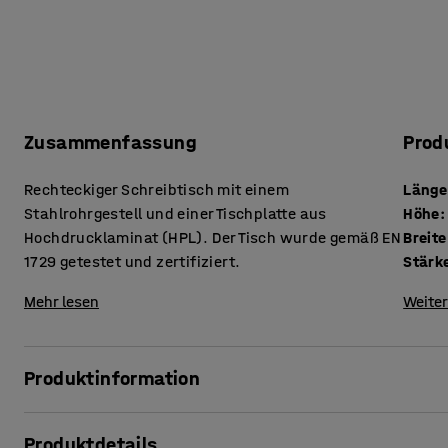
Zusammenfassung
Prod
Rechteckiger Schreibtisch mit einem
Länge
Stahlrohrgestell und einer Tischplatte aus
Höhe
:
Hochdrucklaminat (HPL). Der Tisch wurde gemäß EN
Breite
1729 getestet und zertifiziert.
Mehr lesen
Weiter
Produktinformation
Ein robuster Schreibtisch, der starker Nutzung im Vorschul
Produktdetails
gemäß EN 1729 getestet und zertifiziert, einer europäisch