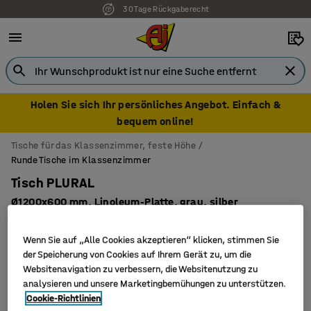
30 Tage Rückgaberecht
Holen Sie sich Ihr persönliches Angebot. Einfach &
bequem online!
Tische für das Klassenzimmer, feste Höhe
Runde Tische im Klassenzimmer
Tisch PLURAL
Ø1200x600 mm, Linoleum-Platte, grau, silber
Art. Nr.
:
3597216
Wenn Sie auf „Alle Cookies akzeptieren“ klicken, stimmen Sie
der Speicherung von Cookies auf Ihrem Gerät zu, um die
Websitenavigation zu verbessern, die Websitenutzung zu
analysieren und unsere Marketingbemühungen zu unterstützen.
Cookie-Richtlinien