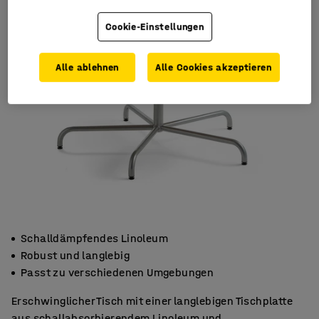
Cookie-Einstellungen
Alle ablehnen
Alle Cookies akzeptieren
Schalldämpfendes Linoleum
Robust und langlebig
Passt zu verschiedenen Umgebungen
Erschwinglicher Tisch mit einer langlebigen Tischplatte
aus schallabsorbierendem Linoleum und