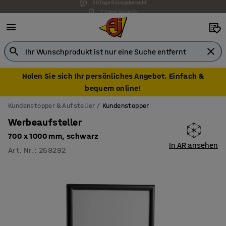
7 Jahre Garantie
Holen Sie sich Ihr persönliches Angebot. Einfach &
bequem online!
Kundenstopper & Aufsteller
Kundenstopper
Werbeaufsteller
700 x 1000 mm, schwarz
In AR ansehen
Art. Nr.
:
258292