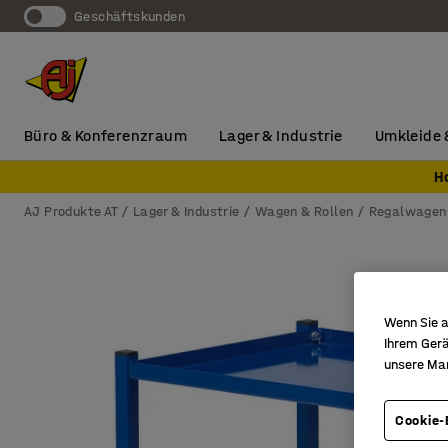
Geschäftskunden
Büro & Konferenzraum
Lager & Industrie
Umkleide 
H
AJ Produkte AT
Lager & Industrie
Wagen & Rollen
Regalwagen
Wenn Sie a
Ihrem Gerä
unsere Ma
Cookie-