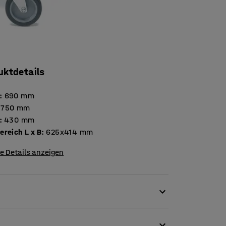
uktdetails
:
690
mm
750
mm
:
430
mm
reich L x B
:
625x414
mm
e Details anzeigen
rollen. Der Wagen besteht aus Stahl mit
 Servicewagen als mobile