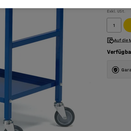
189,- €
Exkl. USt.
Auf die 
Verfügba
Gara