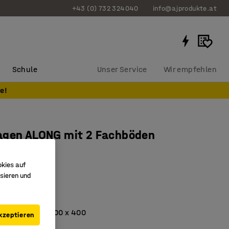
+43 (0) 732 324040
info@ajprodukte.at
Schule
Unser Service
Wir empfehlen
e!
agen ALONG mit 2 Fachböden
okies auf
556
sieren und
n
ufbewahrung
ter der Größe 600 x 400
kzeptieren