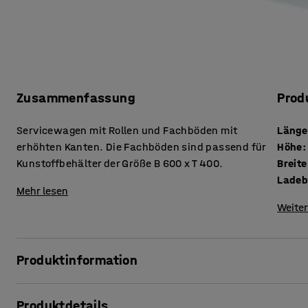
Zusammenfassung
Prod
Servicewagen mit Rollen und Fachböden mit
Länge
erhöhten Kanten. Die Fachböden sind passend für
Höhe
:
Kunstoffbehälter der Größe B 600 x T 400.
Breite
Ladebe
Mehr lesen
Weiter
Produktinformation
Ein leicht manövrierbarer Servicewagen auf Vollgummilenk
Produktdetails
strapazierfähiger Pulverbeschichtung. Verwenden Sie den