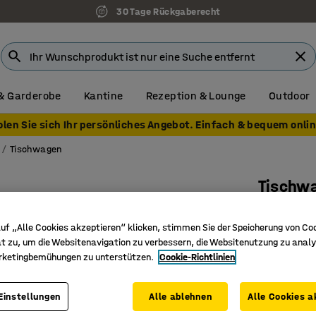
30 Tage Rückgaberecht
& Garderobe
Kantine
Rezeption & Lounge
Outdoor
olen Sie sich Ihr persönliches Angebot. Einfach & bequem onlin
Tischwagen
Tischw
150 kg
uf „Alle Cookies akzeptieren“ klicken, stimmen Sie der Speicherung von Co
Art. Nr.
:
22
t zu, um die Websitenavigation zu verbessern, die Websitenutzung zu analy
rketingbemühungen zu unterstützen.
Cookie-Richtlinien
Lenkrolle
Mobile A
Für Behäl
Einstellungen
Alle ablehnen
Alle Cookies a