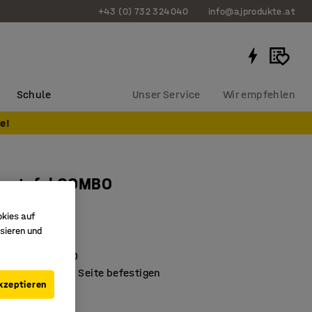
+43 (0) 732 324040
info@ajprodukte.at
Schule
Unser Service
Wir empfehlen
e!
ugtafel COMBO
mm, grau
okies auf
64912
sieren und
Werkbank COMBO
h an der kurzen Seite befestigen
kzeptieren
anpassbar