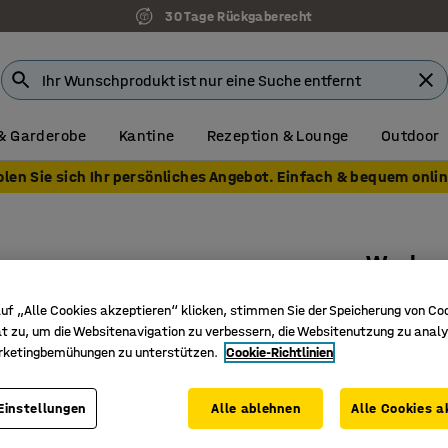
30 Tage Rückgaberecht
& Garderobe
Kantine
Rezeption & Lounge
Outdoor
olen Sie sich Ihr persönliches Angebot. Einfach & bequem onlin
Werkze
713x450
uf „Alle Cookies akzeptieren“ klicken, stimmen Sie der Speicherung von Co
Art. Nr.
:
27
t zu, um die Websitenavigation zu verbessern, die Websitenutzung zu analy
rketingbemühungen zu unterstützen.
Cookie-Richtlinien
Für die 
Lässt sic
Einstellungen
Alle ablehnen
Alle Cookies a
Einfach 