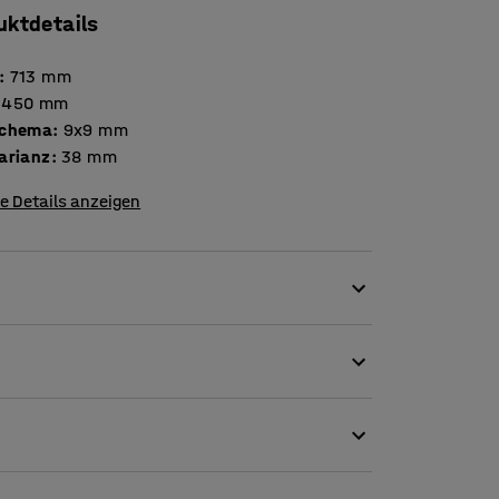
uktdetails
:
713
mm
450
mm
schema
:
9x9
mm
arianz
:
38
mm
e Details anzeigen
der kurzen Seite Ihrer Werkbank COMBO ohne
der Werkbank ein. Das Werkzeugpaneel verfügt
ür die individuelle Aufbewahrung schnell und