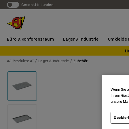
Geschäftskunden
Büro & Konferenzraum
Lager & Industrie
Umkleide 
H
AJ Produkte AT
Lager & Industrie
Zubehör
Wenn Sie a
Ihrem Gerä
unsere Ma
Cookie-