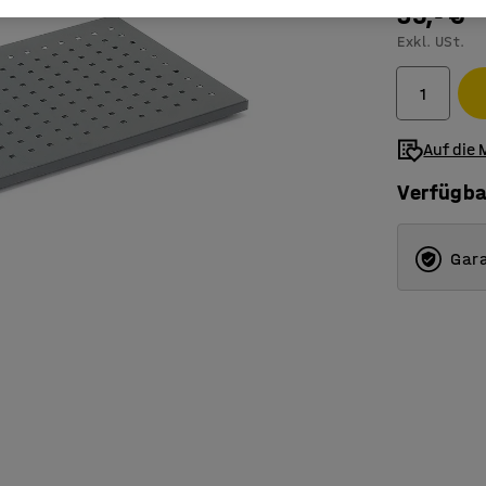
35,- €
Exkl. USt.
Auf die 
Verfügba
Gara