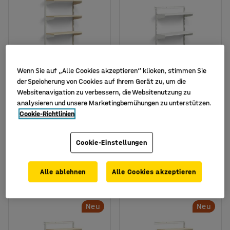
Wenn Sie auf „Alle Cookies akzeptieren“ klicken, stimmen Sie
der Speicherung von Cookies auf Ihrem Gerät zu, um die
Verfügbar in verschiedenen
Websitenavigation zu verbessern, die Websitenutzung zu
Ausführungen
analysieren und unsere Marketingbemühungen zu unterstützen.
Wandregal RELY mit
Wandregal RELY mit
Cookie-Richtlinien
Laminatböden,
Stahlböden,
Basismodul. 1800 x 900
Basismodul, 1221 x 900 x
x 300 mm, weiß/Birke
300 mm, weiß
Cookie-Einstellungen
Art. Nr.
:
3780632
Art. Nr.
:
3780003
239,- €
215,- €
Alle ablehnen
Alle Cookies akzeptieren
KAUFEN
KAUFEN
Exkl. USt.
Exkl. USt.
Neu
Neu