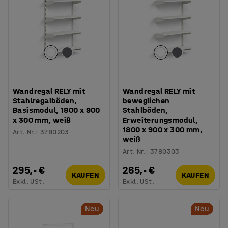
Wandregal RELY mit
Wandregal RELY mit
Stahlregalböden,
beweglichen
Basismodul, 1800 x 900
Stahlböden,
x 300 mm, weiß
Erweiterungsmodul,
1800 x 900 x 300 mm,
Art. Nr.
:
3780203
weiß
Art. Nr.
:
3780303
295,- €
265,- €
KAUFEN
KAUFEN
Exkl. USt.
Exkl. USt.
Neu
Neu