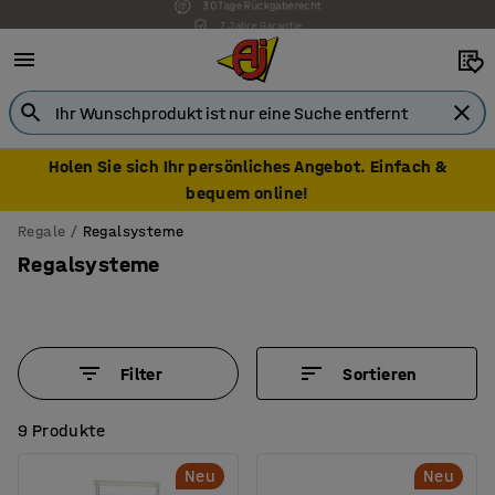
7 Jahre Garantie
Holen Sie sich Ihr persönliches Angebot. Einfach &
bequem online!
Regale
Regalsysteme
Regalsysteme
Filter
Sortieren
9 Produkte
Neu
Neu