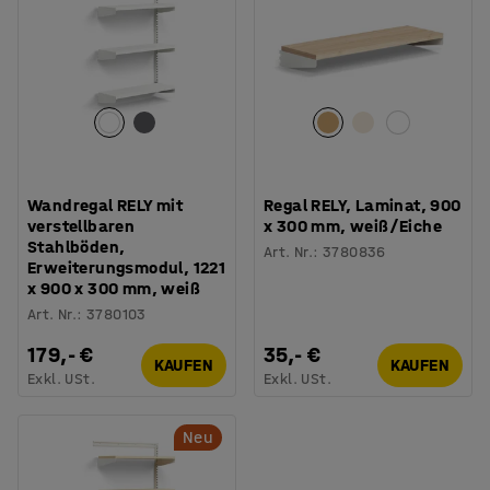
Wandregal RELY mit
Regal RELY, Laminat, 900
verstellbaren
x 300 mm, weiß/Eiche
Stahlböden,
Art. Nr.
:
3780836
Erweiterungsmodul, 1221
x 900 x 300 mm, weiß
Art. Nr.
:
3780103
179,- €
35,- €
KAUFEN
KAUFEN
Exkl. USt.
Exkl. USt.
Neu