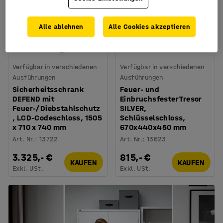
Alle ablehnen
Alle Cookies akzeptieren
Verfügbar in verschiedenen
Verfügbar in verschiedenen
Ausführungen
Ausführungen
Sicherheitsschrank
Feuer- und
DEFEND mit
Einbruchsfester Tresor
Feuer-/Diebstahlschutz
SILVER,
, LCD-Codeschloss, 1505
Schlüsselschloss,
x 710 x 740 mm
670x440x450 mm
Art. Nr.
:
13722
Art. Nr.
:
13623
3.325,- €
815,- €
KAUFEN
KAUFEN
Exkl. USt.
Exkl. USt.