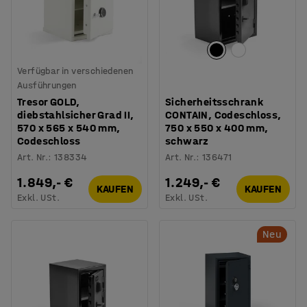
Verfügbar in verschiedenen
Ausführungen
Tresor GOLD,
Sicherheitsschrank
diebstahlsicher Grad II,
CONTAIN, Codeschloss,
570 x 565 x 540 mm,
750 x 550 x 400 mm,
Codeschloss
schwarz
Art. Nr.
:
138334
Art. Nr.
:
136471
1.849,- €
1.249,- €
KAUFEN
KAUFEN
Exkl. USt.
Exkl. USt.
Neu