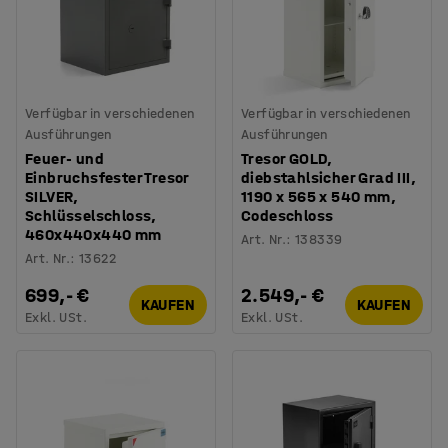
Verfügbar in verschiedenen
Verfügbar in verschiedenen
Ausführungen
Ausführungen
Feuer- und
Tresor GOLD,
Einbruchsfester Tresor
diebstahlsicher Grad III,
SILVER,
1190 x 565 x 540 mm,
Schlüsselschloss,
Codeschloss
460x440x440 mm
Art. Nr.
:
138339
Art. Nr.
:
13622
699,- €
2.549,- €
KAUFEN
KAUFEN
Exkl. USt.
Exkl. USt.