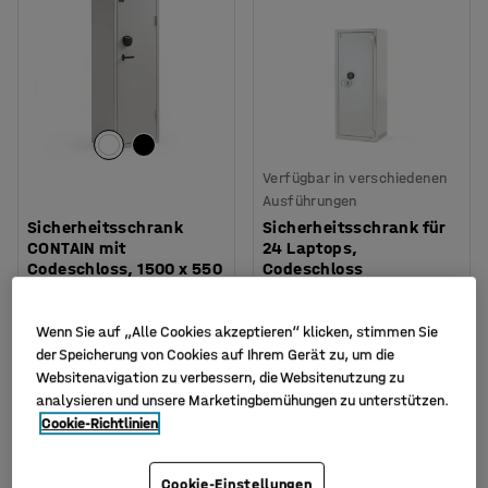
Verfügbar in verschiedenen
Ausführungen
Sicherheitsschrank
Sicherheitsschrank für
CONTAIN mit
24 Laptops,
Codeschloss, 1500 x 550
Codeschloss
x 400 mm, weiß
Art. Nr.
:
13467
Art. Nr.
:
135452
Wenn Sie auf „Alle Cookies akzeptieren“ klicken, stimmen Sie
1.375,- €
3.049,- €
der Speicherung von Cookies auf Ihrem Gerät zu, um die
KAUFEN
KAUFEN
Websitenavigation zu verbessern, die Websitenutzung zu
Exkl. USt.
Exkl. USt.
analysieren und unsere Marketingbemühungen zu unterstützen.
Cookie-Richtlinien
Cookie-Einstellungen