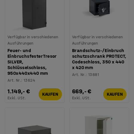
Verfügbar in verschiedenen
Verfügbar in verschiedenen
Ausführungen
Ausführungen
Feuer- und
Brandschutz-/Einbruch
Einbruchsfester Tresor
schutzschrank PROTECT,
SILVER,
Codeschloss, 350 x 440
Schlüsselschloss,
x 420 mm
950x440x440 mm
Art. Nr.
:
13881
Art. Nr.
:
13624
1.149,- €
669,- €
KAUFEN
KAUFEN
Exkl. USt.
Exkl. USt.