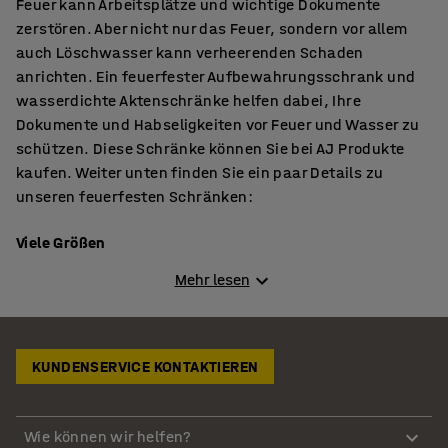
Feuer kann Arbeitsplätze und wichtige Dokumente
zerstören. Aber nicht nur das Feuer, sondern vor allem
auch Löschwasser kann verheerenden Schaden
anrichten. Ein feuerfester Aufbewahrungsschrank und
wasserdichte Aktenschränke helfen dabei, Ihre
Dokumente und Habseligkeiten vor Feuer und Wasser zu
schützen. Diese Schränke können Sie bei AJ Produkte
kaufen. Weiter unten finden Sie ein paar Details zu
unseren feuerfesten Schränken:
Viele Größen
Die feuerfesten Schränke gibt es vielen Größen und sie
Mehr lesen
sind vielseitig einsetzbar. Die Schränke sind nicht nur
nützlich für Unternehmen mit viel Papierkram, sondern
auch in Supermärkten, Farbenläden, Tankstellen usw.
KUNDENSERVICE KONTAKTIEREN
Darüber hinaus lassen sich die Schränke frei bewegen,
damit Sie sie überall da haben, wo Sie sie brauchen. Die
feuerfesten Aktenschränke haben anpassbare Schienen
Wie können wir helfen?
für Hängemappen für Kanzleipapier und A4-Blätter.