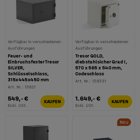
Verfügbar in verschiedenen
Verfügbar in verschiedenen
Ausführungen
Ausführungen
Feuer- und
Tresor GOLD,
Einbruchsfester Tresor
diebstahlsicher Grad I,
SILVER,
570 x 565 x 540 mm,
Schlüsselschloss,
Codeschloss
315x445x450 mm
Art. Nr.
:
138331
Art. Nr.
:
13621
549,- €
1.649,- €
KAUFEN
KAUFEN
Exkl. USt.
Exkl. USt.
Neu