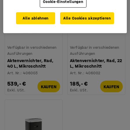
Cookie-Einstellungen
Alle ablehnen
Alle Cookies akzeptieren
Verfügbar in verschiedenen
Verfügbar in verschiedenen
Ausführungen
Ausführungen
Aktenvernichter, Rad,
Aktenvernichter, Rad, 22
40 L, Mikroschnitt
L, Mikroschnitt
Art. Nr.
:
406003
Art. Nr.
:
406002
539,- €
185,- €
KAUFEN
KAUFEN
Exkl. USt.
Exkl. USt.