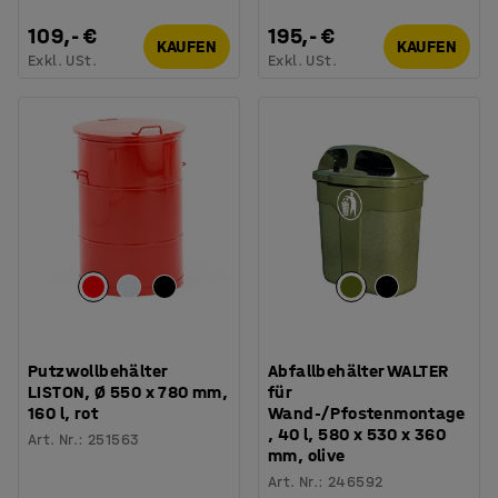
109,- €
195,- €
KAUFEN
KAUFEN
Exkl. USt.
Exkl. USt.
Putzwollbehälter
Abfallbehälter WALTER
LISTON, Ø 550 x 780 mm,
für
160 l, rot
Wand-/Pfostenmontage
, 40 l, 580 x 530 x 360
Art. Nr.
:
251563
mm, olive
Art. Nr.
:
246592