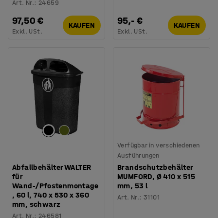
Art. Nr.
:
24659
97,50 €
95,- €
KAUFEN
KAUFEN
Exkl. USt.
Exkl. USt.
Verfügbar in verschiedenen
Ausführungen
Abfallbehälter WALTER
Brandschutzbehälter
für
MUMFORD, Ø 410 x 515
Wand-/Pfostenmontage
mm, 53 l
, 60 l, 740 x 530 x 360
Art. Nr.
:
31101
mm, schwarz
Art. Nr.
:
246581