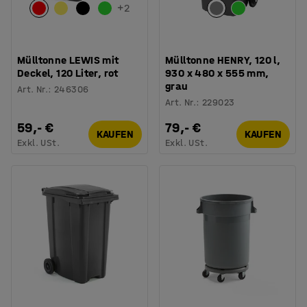
+
2
Mülltonne LEWIS mit
Mülltonne HENRY, 120 l,
Deckel, 120 Liter, rot
930 x 480 x 555 mm,
grau
Art. Nr.
:
246306
Art. Nr.
:
229023
59,- €
79,- €
KAUFEN
KAUFEN
Exkl. USt.
Exkl. USt.