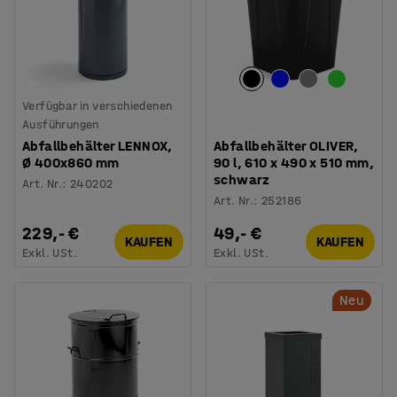
Verfügbar in verschiedenen
Ausführungen
Abfallbehälter LENNOX,
Abfallbehälter OLIVER,
Ø 400x860 mm
90 l, 610 x 490 x 510 mm,
schwarz
Art. Nr.
:
240202
Art. Nr.
:
252186
229,- €
49,- €
KAUFEN
KAUFEN
Exkl. USt.
Exkl. USt.
Neu