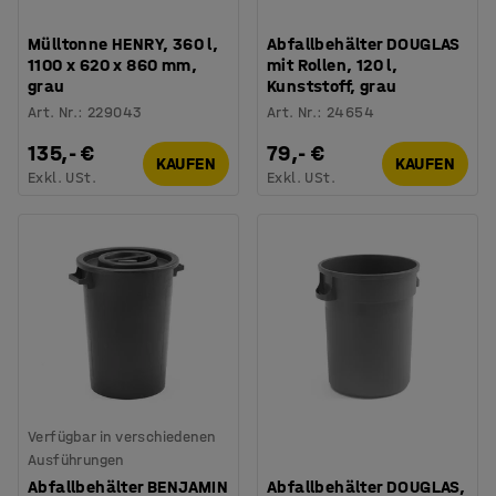
Mülltonne HENRY, 360 l,
Abfallbehälter DOUGLAS
1100 x 620 x 860 mm,
mit Rollen, 120 l,
grau
Kunststoff, grau
Art. Nr.
:
229043
Art. Nr.
:
24654
135,- €
79,- €
KAUFEN
KAUFEN
Exkl. USt.
Exkl. USt.
Verfügbar in verschiedenen
Ausführungen
Abfallbehälter BENJAMIN
Abfallbehälter DOUGLAS,