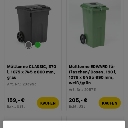
Mülltonne CLASSIC, 370
Mülltonne EDWARD für
l, 1075 x 745 x 800 mm,
Flaschen/Dosen, 190 l,
grau
1075 x 545 x 690 mm,
weiß/grün
Art. Nr.
:
203993
Art. Nr.
:
205711
159,- €
205,- €
KAUFEN
KAUFEN
Exkl. USt.
Exkl. USt.