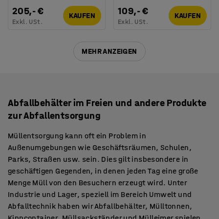
205,- €
109,- €
KAUFEN
KAUFEN
Exkl. USt.
Exkl. USt.
MEHR ANZEIGEN
Abfallbehälter im Freien und andere Produkte
zur Abfallentsorgung
Müllentsorgung kann oft ein Problem in
Außenumgebungen wie Geschäftsräumen, Schulen,
Parks, Straßen usw. sein. Dies gilt insbesondere in
geschäftigen Gegenden, in denen jeden Tag eine große
Menge Müll von den Besuchern erzeugt wird. Unter
Industrie und Lager, speziell im Bereich Umwelt und
Abfalltechnik haben wir Abfallbehälter, Mülltonnen,
Kippcontainer, Müllsackständer und Mülleimer spielen