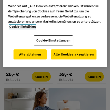
Wenn Sie auf „Alle Cookies akzeptieren“ klicken, stimmen Sie
der Speicherung von Cookies auf Ihrem Gerät zu, um die
Websitenavigation zu verbessern, die Websitenutzung zu
analysieren und unsere Marketingbemühungen zu unterstützen.
Cookie-Richtlinien
+
2
Cookie-Einstellungen
Wandhalter für
Abfallbehälter OLIVER,
Alle ablehnen
Alle Cookies akzeptieren
Müllsäcke, 160 x 180 mm
60 l, 600 x 280 x 590
mm, rot
Art. Nr.
:
24604
Art. Nr.
:
252167
25,- €
39,- €
KAUFEN
KAUFEN
Exkl. USt.
Exkl. USt.