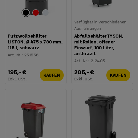
Verfügbar in verschiedenen
Ausführungen
Putzwollbehälter
Abfallbehälter TYSON,
LISTON, Ø 475 x 780 mm,
mit Rollen, offener
115 l, schwarz
Einwurf, 100 Liter,
anthrazit
Art. Nr.
:
251556
Art. Nr.
:
212403
195,- €
205,- €
KAUFEN
KAUFEN
Exkl. USt.
Exkl. USt.