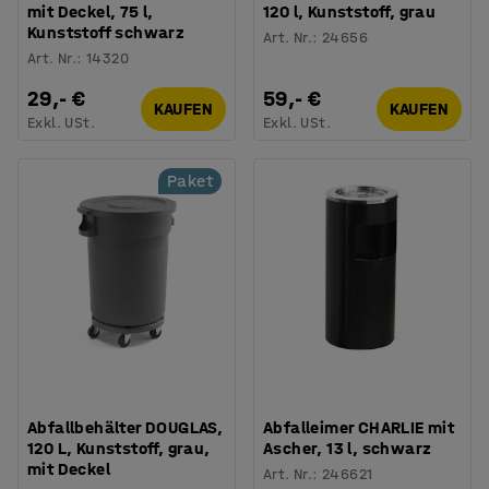
mit Deckel, 75 l,
120 l, Kunststoff, grau
Kunststoff schwarz
Art. Nr.
:
24656
Art. Nr.
:
14320
29,- €
59,- €
KAUFEN
KAUFEN
Exkl. USt.
Exkl. USt.
Paket
Abfallbehälter DOUGLAS,
Abfalleimer CHARLIE mit
120 L, Kunststoff, grau,
Ascher, 13 l, schwarz
mit Deckel
Art. Nr.
:
246621