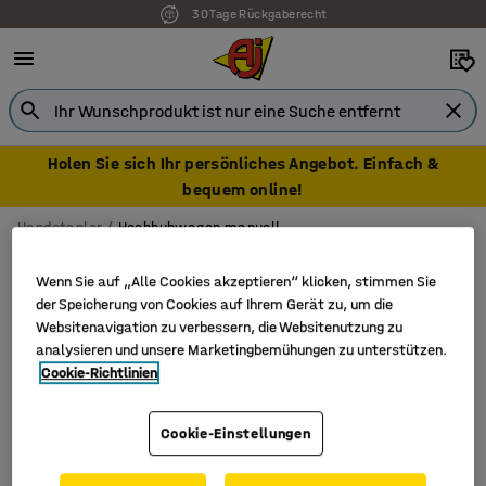
30 Tage Rückgaberecht
Holen Sie sich Ihr persönliches Angebot. Einfach &
bequem online!
Handstapler
Hochhubwagen manuell
Hochhubwagen manuell
Wenn Sie auf „Alle Cookies akzeptieren“ klicken, stimmen Sie
der Speicherung von Cookies auf Ihrem Gerät zu, um die
Websitenavigation zu verbessern, die Websitenutzung zu
analysieren und unsere Marketingbemühungen zu unterstützen.
Filter
Sortieren
Cookie-Richtlinien
2 Produkte
Cookie-Einstellungen