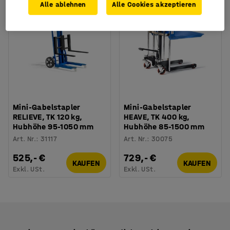
Alle ablehnen
Alle Cookies akzeptieren
Mini-Gabelstapler
Mini-Gabelstapler
RELIEVE, TK 120 kg,
HEAVE, TK 400 kg,
Hubhöhe 95-1050 mm
Hubhöhe 85-1500 mm
Art. Nr.
:
31117
Art. Nr.
:
30075
525,- €
729,- €
KAUFEN
KAUFEN
Exkl. USt.
Exkl. USt.