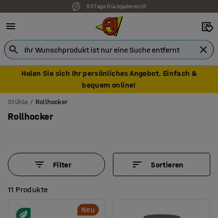
30 Tage Rückgaberecht
7 Jahre Garantie
Holen Sie sich Ihr persönliches Angebot. Einfach &
bequem online!
Stühle
Rollhocker
Rollhocker
Filter
Sortieren
11 Produkte
Neu