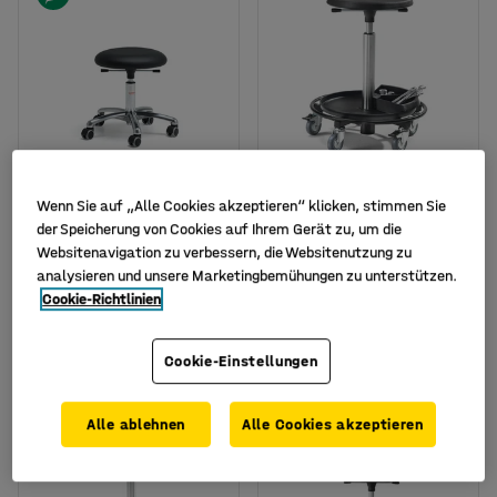
Wenn Sie auf „Alle Cookies akzeptieren“ klicken, stimmen Sie
der Speicherung von Cookies auf Ihrem Gerät zu, um die
Mobiler Hocker BETA, H
Rollhocker JENSEN, H
430-560 mm,
540-800 mm, PU-Sitz in
Websitenavigation zu verbessern, die Websitenutzung zu
Kunstleder, schwarz
schwarz
analysieren und unsere Marketingbemühungen zu unterstützen.
Cookie-Richtlinien
Art. Nr.
:
360123
Art. Nr.
:
22412
199,- €
185,- €
KAUFEN
KAUFEN
Cookie-Einstellungen
Exkl. USt.
Exkl. USt.
Alle ablehnen
Alle Cookies akzeptieren