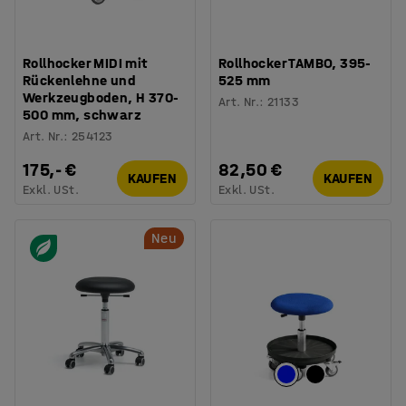
Rollhocker MIDI mit
Rollhocker TAMBO, 395-
Rückenlehne und
525 mm
Werkzeugboden, H 370-
Art. Nr.
:
21133
500 mm, schwarz
Art. Nr.
:
254123
175,- €
82,50 €
KAUFEN
KAUFEN
Exkl. USt.
Exkl. USt.
Neu